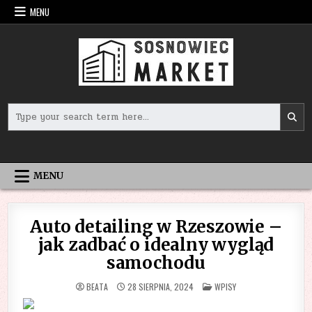
Skip
MENU
to
content
Search
for:
MENU
Auto detailing w Rzeszowie –
jak zadbać o idealny wygląd
samochodu
POSTED
BEATA
28 SIERPNIA, 2024
WPISY
IN