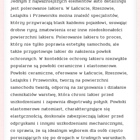
Jednym z najważniejszych elementów auto detailingu
jest polerowanie lakieru. W Łańcucie, Rzeszowie,
Leżajsku i Przeworsku można znaleźć specjalistów,
którzy przywracają blask każdemu pojazdowi, usuwając
drobne rysy, zmatowienia oraz inne niedoskonałości
powierzchni lakieru. Polerowanie lakieru to proces,
który nie tylko poprawia estetykę samochodu, ale
także przygotowuje lakier do nałożenia powłok
ochronnych. W kontekście ochrony lakieru niezwykle
popularne są powłoki ceramiczne i elastomerowe.
Powłoki ceramiczne, oferowane w Łańcucie, Rzeszowie,
Leżajsku i Przeworsku, tworzą na powierzchni
samochodu twardą, odporną na zarysowania i działanie
chemikaliów warstwę, która chroni lakier przed
uszkodzeniami i zapewnia długotrwały połysk. Powłoki
elastomerowe natomiast, charakteryzujące się
elastycznością, doskonale zabezpieczają lakier przed
odpryskami i innymi uszkodzeniami mechanicznymi,
co sprawia, że są idealnym wyborem dla osób często
poruszających się po drogach w trudnych warunkach.