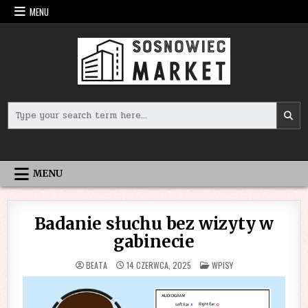
Skip
MENU
to
content
Search
for:
MENU
Badanie słuchu bez wizyty w
gabinecie
POSTED
BEATA
14 CZERWCA, 2025
WPISY
IN