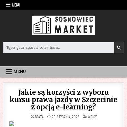
Skip
MENU
to
content
Search
for:
MENU
Jakie są korzyści z wyboru
kursu prawa jazdy w Szczecinie
z opcją e-learning?
POSTED
BEATA
20 STYCZNIA, 2025
WPISY
IN