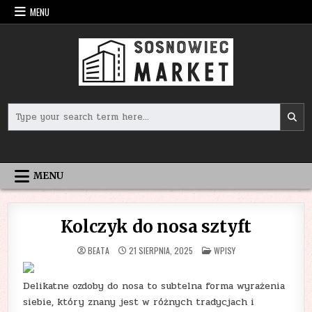
Skip
MENU
to
content
Search
for:
MENU
Kolczyk do nosa sztyft
POSTED
BEATA
21 SIERPNIA, 2025
WPISY
IN
Delikatne ozdoby do nosa to subtelna forma wyrażenia
siebie, który znany jest w różnych tradycjach i