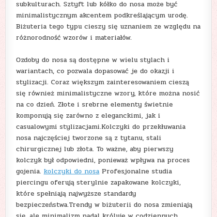
subkulturach. Sztyft lub kółko do nosa może być
minimalistycznym akcentem podkreślającym urodę.
Biżuteria tego typu cieszy się uznaniem ze względu na
różnorodność wzorów i materiałów.
Ozdoby do nosa są dostępne w wielu stylach i
wariantach, co pozwala dopasować je do okazji i
stylizacji. Coraz większym zainteresowaniem cieszą
się również minimalistyczne wzory, które można nosić
na co dzień. Złote i srebrne elementy świetnie
komponują się zarówno z eleganckimi, jak i
casualowymi stylizacjami.Kolczyki do przekłuwania
nosa najczęściej tworzone są z tytanu, stali
chirurgicznej lub złota. To ważne, aby pierwszy
kolczyk był odpowiedni, ponieważ wpływa na proces
gojenia.
kolczyki do nosa
Profesjonalne studia
piercingu oferują sterylnie zapakowane kolczyki,
które spełniają najwyższe standardy
bezpieczeństwa.Trendy w biżuterii do nosa zmieniają
się, ale minimalizm nadal króluje w codziennych