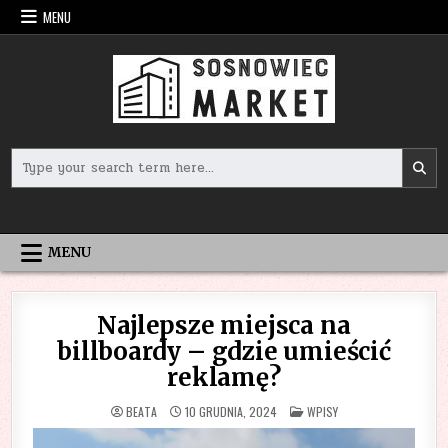
Skip
MENU
to
content
Search
for:
MENU
Najlepsze miejsca na
billboardy – gdzie umieścić
reklamę?
POSTED
BEATA
10 GRUDNIA, 2024
WPISY
IN