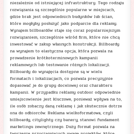
niezależnie od istniejącej infrastruktury. Tego rodzaju
rozwiązania są szczególnie popularne w miejscach,
gdzie brak jest odpowiednich budynków lub ścian,
które mogłyby posłużyć jako podparcie dla reklamy.
Wynajem billboardów staje się coraz popularniejszym
rozwiązaniem, szczególnie wśród firm, które nie chcą
inwestować w zakup własnych konstrukcji. Billboardy
na wynajem to elastyczna opcja, która pozwala na
prowadzenie krótkoterminowych kampanii
reklamowych lub testowanie różnych lokalizacji.
Billboardy do wynajęcia dostępne są w wielu
formatach i lokalizacjach, co pozwala precyzyjnie
dopasować je do grupy docelowej oraz charakteru
kampanii. W przypadku reklamy outdoor odpowiednie
umiejscowienie jest kluczowe, ponieważ wpływa na to,
ile osób zobaczy daną reklamę i jak skutecznie dotrze
ona do odbiorców. Reklama wielkoformatowa, czyli
billboardy, citylighty czy banery, stanowi fundament
marketingu zewnętrznego. Duży format pozwala na
tworzenie przyciągających uwagę projektów, które