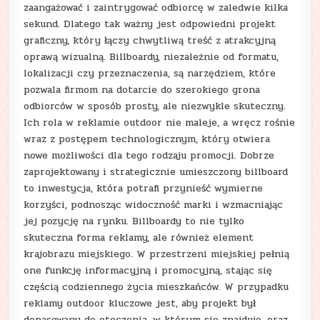
zaangażować i zaintrygować odbiorcę w zaledwie kilka
sekund. Dlatego tak ważny jest odpowiedni projekt
graficzny, który łączy chwytliwą treść z atrakcyjną
oprawą wizualną. Billboardy, niezależnie od formatu,
lokalizacji czy przeznaczenia, są narzędziem, które
pozwala firmom na dotarcie do szerokiego grona
odbiorców w sposób prosty, ale niezwykle skuteczny.
Ich rola w reklamie outdoor nie maleje, a wręcz rośnie
wraz z postępem technologicznym, który otwiera
nowe możliwości dla tego rodzaju promocji. Dobrze
zaprojektowany i strategicznie umieszczony billboard
to inwestycja, która potrafi przynieść wymierne
korzyści, podnosząc widoczność marki i wzmacniając
jej pozycję na rynku. Billboardy to nie tylko
skuteczna forma reklamy, ale również element
krajobrazu miejskiego. W przestrzeni miejskiej pełnią
one funkcję informacyjną i promocyjną, stając się
częścią codziennego życia mieszkańców. W przypadku
reklamy outdoor kluczowe jest, aby projekt był
dopasowany do otoczenia, w którym się znajduje, oraz