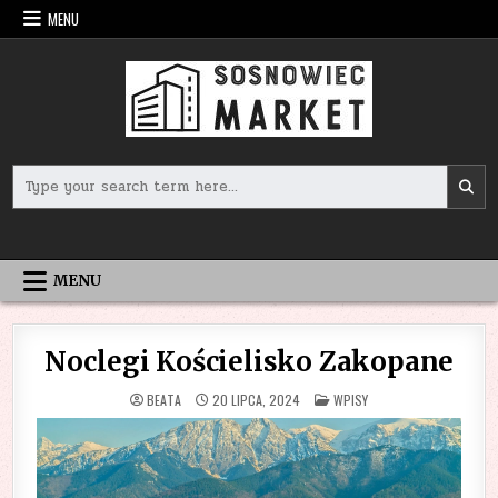
Skip
MENU
to
content
Search
for:
MENU
Noclegi Kościelisko Zakopane
POSTED
BEATA
20 LIPCA, 2024
WPISY
IN