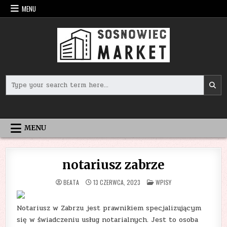
Skip
MENU
to
content
Search
for:
MENU
notariusz zabrze
POSTED
BEATA
13 CZERWCA, 2023
WPISY
IN
Notariusz w Zabrzu jest prawnikiem specjalizującym
się w świadczeniu usług notarialnych. Jest to osoba