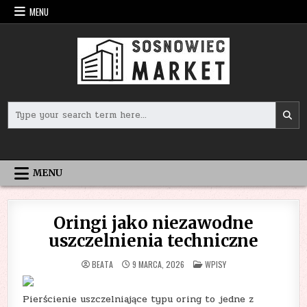
Skip
MENU
to
content
Search
for:
MENU
Oringi jako niezawodne
uszczelnienia techniczne
POSTED
BEATA
9 MARCA, 2026
WPISY
IN
Pierścienie uszczelniające typu oring to jedne z