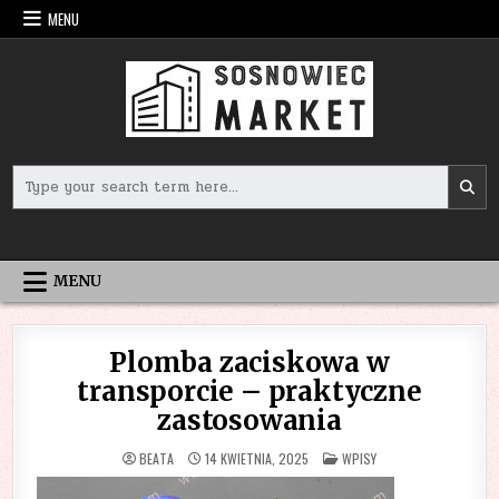
Skip
MENU
to
content
Search
for:
MENU
Plomba zaciskowa w
transporcie – praktyczne
zastosowania
POSTED
BEATA
14 KWIETNIA, 2025
WPISY
IN