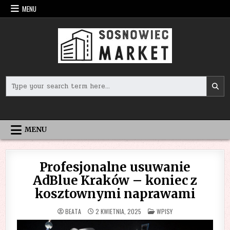
Skip
MENU
to
content
Search
for:
MENU
Profesjonalne usuwanie
AdBlue Kraków – koniec z
kosztownymi naprawami
POSTED
BEATA
2 KWIETNIA, 2025
WPISY
IN