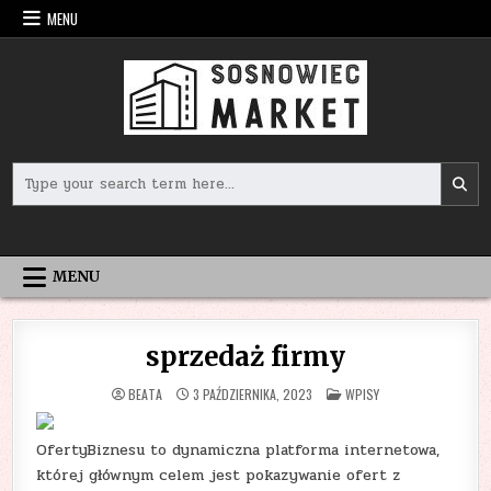
Skip
MENU
to
content
Search
for:
MENU
sprzedaż firmy
POSTED
BEATA
3 PAŹDZIERNIKA, 2023
WPISY
IN
OfertyBiznesu to dynamiczna platforma internetowa,
której głównym celem jest pokazywanie ofert z