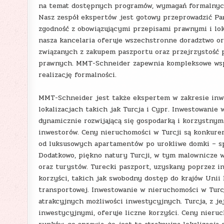
na temat dostępnych programów, wymagań formalnych 
Nasz zespół ekspertów jest gotowy przeprowadzić Pa
zgodność z obowiązującymi przepisami prawnymi i lok
nasza kancelaria oferuje wszechstronne doradztwo o
związanych z zakupem paszportu oraz przejrzystość 
prawnych. MMT-Schneider zapewnia kompleksowe wspa
realizację formalności.
MMT-Schneider jest także ekspertem w zakresie inwe
lokalizacjach takich jak Turcja i Cypr. Inwestowanie 
dynamicznie rozwijającą się gospodarką i korzystnym
inwestorów. Ceny nieruchomości w Turcji są konkure
od luksusowych apartamentów po urokliwe domki – spr
Dodatkowo, piękno natury Turcji, w tym malownicze w
oraz turystów. Turecki paszport, uzyskany poprzez 
korzyści, takich jak swobodny dostęp do krajów Unii 
transportowej. Inwestowanie w nieruchomości w Turcji
atrakcyjnych możliwości inwestycyjnych. Turcja, z j
inwestycyjnymi, oferuje liczne korzyści. Ceny nier