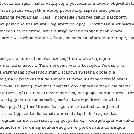
oraz korzyści, jakie wiążą się z posiadaniem dwóch obywatelst
ństwa przez wszystkie etapy procedury, zapewniając pełną
alnymi regulacjami. Jeśli interesuje Państwa zakup paszportu,
raz pomoc w znalezieniu najlepszych opcji. Zrozumienie wymaga
procesu są kluczowe, aby uniknąć potencjalnych problemów
rcie w każdym etapie zakupu, od wyboru odpowiednich opcji p
stycji w nieruchomości, szczególnie w atrakcyjnych
w nieruchomości w Turcji oferuje wiele korzyści. Turcja, z jej
i warunkami inwestycyjnymi, stanowi świetną opcję dla
ncyjne w porównaniu do innych rynków, a różnorodność ofert –
awia, że każdy inwestor znajdzie coś odpowiedniego dla siebie.
ybrzeża, góry i historyczne miejsca, przyciąga wielu inwestoró
inwestycje w nieruchomości, może otworzyć drzwi do wielu
Europejskiej i możliwość korzystania z rozbudowanej sieci
 i na Cyprze to doskonała opcja dla tych, którzy szukają
ej dynamicznie rozwijającą się gospodarką i korzystnymi warunka
uchomości w Turcji są konkurencyjne w porównaniu do innych