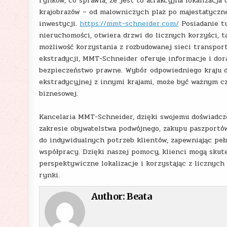
rynków, co sprawia, że jest to atrakcyjna lokalizacj
krajobrazów – od malowniczych plaż po majestatyczne
inwestycji.
https://mmt-schneider.com/
Posiadanie t
nieruchomości, otwiera drzwi do licznych korzyści, t
możliwość korzystania z rozbudowanej sieci transpor
ekstradycji, MMT-Schneider oferuje informacje i dora
bezpieczeństwo prawne. Wybór odpowiedniego kraju d
ekstradycyjnej z innymi krajami, może być ważnym c
biznesowej.
Kancelaria MMT-Schneider, dzięki swojemu doświadcz
zakresie obywatelstwa podwójnego, zakupu paszportów
do indywidualnych potrzeb klientów, zapewniając peł
współpracy. Dzięki naszej pomocy, klienci mogą skut
perspektywiczne lokalizacje i korzystając z licznych
rynki.
Author:
Beata