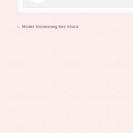
Nawigacja
← Model biznesowy bez biura
wpisu