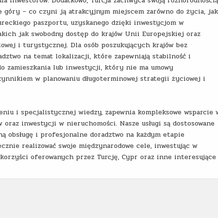
a dla inwestorów. Dodatkowo, Turcja zachwyca swoją różnorodności
 góry – co czyni ją atrakcyjnym miejscem zarówno do życia, jak
ureckiego paszportu, uzyskanego dzięki inwestycjom w
akich jak swobodny dostęp do krajów Unii Europejskiej oraz
towej i turystycznej. Dla osób poszukujących krajów bez
dztwo na temat lokalizacji, które zapewniają stabilność i
o zamieszkania lub inwestycji, który nie ma umowy
zynnikiem w planowaniu długoterminowej strategii życiowej i
eniu i specjalistycznej wiedzy, zapewnia kompleksowe wsparcie 
 oraz inwestycji w nieruchomości. Nasze usługi są dostosowane
ną obsługę i profesjonalne doradztwo na każdym etapie
ecznie realizować swoje międzynarodowe cele, inwestując w
 korzyści oferowanych przez Turcję, Cypr oraz inne interesujące