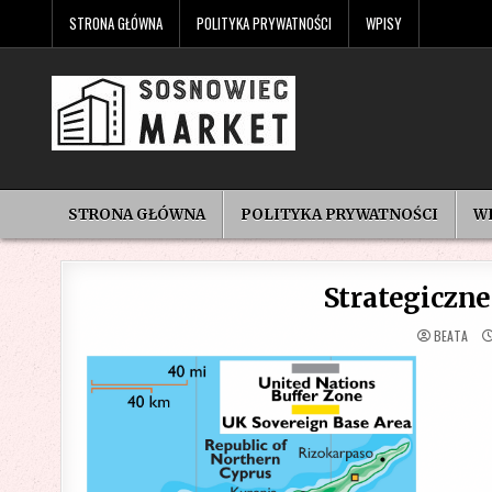
Skip
STRONA GŁÓWNA
POLITYKA PRYWATNOŚCI
WPISY
to
content
STRONA GŁÓWNA
POLITYKA PRYWATNOŚCI
W
Strategiczne
BEATA