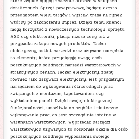
które zwykle byłyby znacznie droższe w sklepach
detalicznych. Sprzęt powystawowy, będący często
przedmiotem wielu targów i wystaw, trafia na rynek
wtórny po zakończeniu imprez. Dzięki temu klienci
mogą korzystać z nowoczesnych technologii, sprzętu
AGD czy elektroniki, płacąc niższe ceny niż w
przypadku zakupu nowych produktów. Tacker
elektryczny, outlet narzędzi oraz używane narzędzia
to elementy, które przyciągają uwagę osób
poszukujących solidnych narzędzi warsztatowych w
atrakcyjnych cenach. Tacker elektryczny, znany
również jako zszywacz elektryczny, jest przydatnym
narzędziem do wykonywania różnorodnych prac
związanych z montażem, tapetowaniem, czy
wykładaniem paneli. Dzięki swojej elektrycznej
funkcjonalności, umożliwia on szybkie i skuteczne
wykonywanie prac, co jest szczególnie istotne w
warunkach warsztatowych. Wyprzedaż narzędzi
warsztatowych używanych to doskonała okazja dla osób
poszukujących solidnego wyposażenia swojego