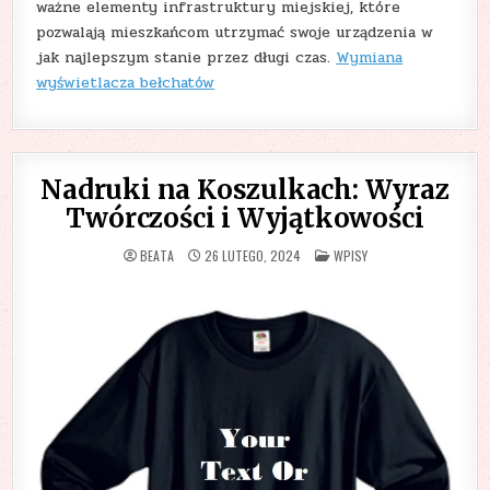
ważne elementy infrastruktury miejskiej, które
pozwalają mieszkańcom utrzymać swoje urządzenia w
jak najlepszym stanie przez długi czas.
Wymiana
wyświetlacza bełchatów
Nadruki na Koszulkach: Wyraz
Twórczości i Wyjątkowości
POSTED
BEATA
26 LUTEGO, 2024
WPISY
IN