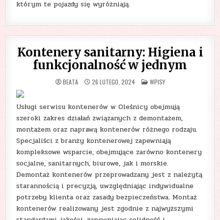
którym te pojazdy się wyróżniają.
Kontenery sanitarny: Higiena i
funkcjonalność w jednym
POSTED
BEATA
26 LUTEGO, 2024
WPISY
IN
Usługi serwisu kontenerów w Oleśnicy obejmują
szeroki zakres działań związanych z demontażem,
montażem oraz naprawą kontenerów różnego rodzaju.
Specjaliści z branży kontenerowej zapewniają
kompleksowe wsparcie, obejmujące zarówno kontenery
socjalne, sanitarnych, biurowe, jak i morskie.
Demontaż kontenerów przeprowadzany jest z należytą
starannością i precyzją, uwzględniając indywidualne
potrzeby klienta oraz zasady bezpieczeństwa. Montaż
kontenerów realizowany jest zgodnie z najwyższymi
standardami jakości, zapewniając solidność i