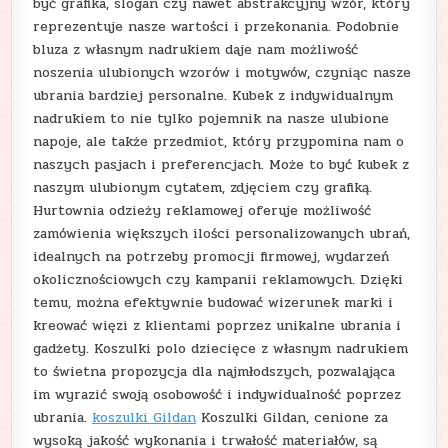
być grafika, slogan czy nawet abstrakcyjny wzór, który
reprezentuje nasze wartości i przekonania. Podobnie
bluza z własnym nadrukiem daje nam możliwość
noszenia ulubionych wzorów i motywów, czyniąc nasze
ubrania bardziej personalne. Kubek z indywidualnym
nadrukiem to nie tylko pojemnik na nasze ulubione
napoje, ale także przedmiot, który przypomina nam o
naszych pasjach i preferencjach. Może to być kubek z
naszym ulubionym cytatem, zdjęciem czy grafiką.
Hurtownia odzieży reklamowej oferuje możliwość
zamówienia większych ilości personalizowanych ubrań,
idealnych na potrzeby promocji firmowej, wydarzeń
okolicznościowych czy kampanii reklamowych. Dzięki
temu, można efektywnie budować wizerunek marki i
kreować więzi z klientami poprzez unikalne ubrania i
gadżety. Koszulki polo dziecięce z własnym nadrukiem
to świetna propozycja dla najmłodszych, pozwalająca
im wyrazić swoją osobowość i indywidualność poprzez
ubrania.
koszulki Gildan
Koszulki Gildan, cenione za
wysoką jakość wykonania i trwałość materiałów, są