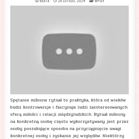
POSTED
BEATA
26 LUTEGO, 2024
WPISY
IN
Spętanie miłosne rytuał to praktyka, która od wieków
budzi kontrowersje i fascynuje ludzi zainteresowanych
sferą miłości i relacji międzyludzkich. Rytuał miłosny
na konkretną osobę często wykorzystywany jest przez
osoby poszukujące sposobu na przyciągnięcie uwagi
konkretnej osoby i zyskanie jej względów. Niektórzy