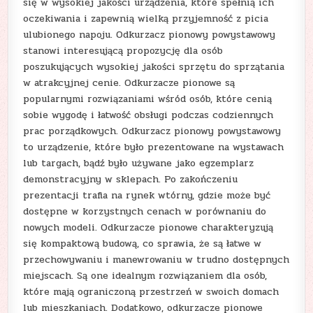
się w wysokiej jakości urządzenia, które spełnią ich
oczekiwania i zapewnią wielką przyjemność z picia
ulubionego napoju. Odkurzacz pionowy powystawowy
stanowi interesującą propozycję dla osób
poszukujących wysokiej jakości sprzętu do sprzątania
w atrakcyjnej cenie. Odkurzacze pionowe są
popularnymi rozwiązaniami wśród osób, które cenią
sobie wygodę i łatwość obsługi podczas codziennych
prac porządkowych. Odkurzacz pionowy powystawowy
to urządzenie, które było prezentowane na wystawach
lub targach, bądź było używane jako egzemplarz
demonstracyjny w sklepach. Po zakończeniu
prezentacji trafia na rynek wtórny, gdzie może być
dostępne w korzystnych cenach w porównaniu do
nowych modeli. Odkurzacze pionowe charakteryzują
się kompaktową budową, co sprawia, że są łatwe w
przechowywaniu i manewrowaniu w trudno dostępnych
miejscach. Są one idealnym rozwiązaniem dla osób,
które mają ograniczoną przestrzeń w swoich domach
lub mieszkaniach. Dodatkowo, odkurzacze pionowe