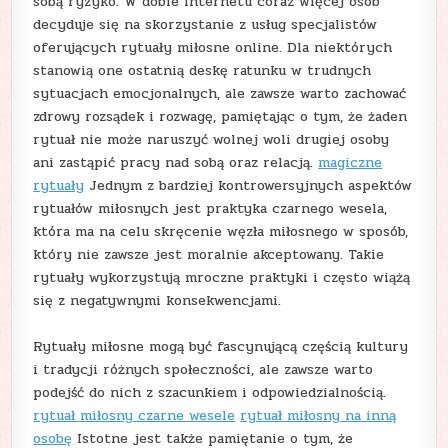
sobą ryzyko. W dobie Internetu coraz więcej osób
decyduje się na skorzystanie z usług specjalistów
oferujących rytuały miłosne online. Dla niektórych
stanowią one ostatnią deskę ratunku w trudnych
sytuacjach emocjonalnych, ale zawsze warto zachować
zdrowy rozsądek i rozwagę, pamiętając o tym, że żaden
rytuał nie może naruszyć wolnej woli drugiej osoby
ani zastąpić pracy nad sobą oraz relacją.
magiczne
rytuały
Jednym z bardziej kontrowersyjnych aspektów
rytuałów miłosnych jest praktyka czarnego wesela,
która ma na celu skręcenie węzła miłosnego w sposób,
który nie zawsze jest moralnie akceptowany. Takie
rytuały wykorzystują mroczne praktyki i często wiążą
się z negatywnymi konsekwencjami.
Rytuały miłosne mogą być fascynującą częścią kultury
i tradycji różnych społeczności, ale zawsze warto
podejść do nich z szacunkiem i odpowiedzialnością.
rytuał miłosny czarne wesele
rytuał miłosny na inną
osobę
Istotne jest także pamiętanie o tym, że