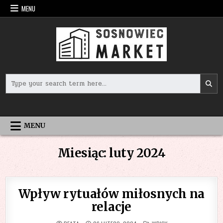
Skip
MENU
to
content
Search
for:
MENU
Miesiąc:
luty 2024
Wpływ rytuałów miłosnych na
relacje