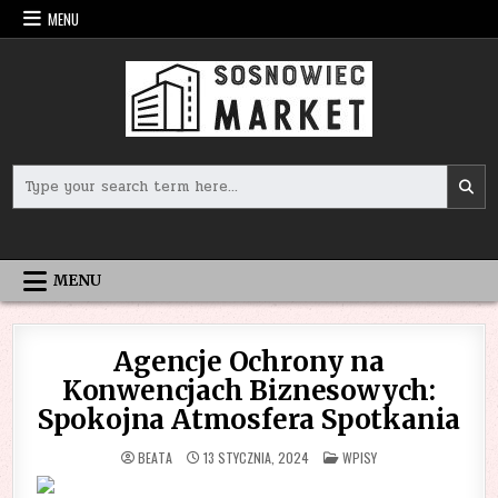
Skip
MENU
to
content
Search
for:
MENU
Agencje Ochrony na
Konwencjach Biznesowych:
Spokojna Atmosfera Spotkania
POSTED
BEATA
13 STYCZNIA, 2024
WPISY
IN