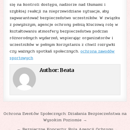
się na kontroli dostępu, nadzorze nad tłumami i
szybkiej reakcji na nieprzewidziane sytuacje, aby
zagwarantować bezpieczeństwo uczestników. W związku
z powyższym, agencje ochrony pełnią kluczową rolę w
kształtowaniu atmosfery bezpieczeństwa podczas
różnorodnych wydarzeń, wspierając organizatorów i
uczestników w pełnym korzystaniu z chwil rozrywki
czy ważnych spotkań społecznych.
ochrona zawodów
sportowych
Author:
Beata
Nawigacja
Ochrona Eventów Społecznych: Działania Bezpieczeństwa na
Wysokim Poziomie →
wpisu
← Bezpieczne Koncerty: Rola Agencji Ochrony