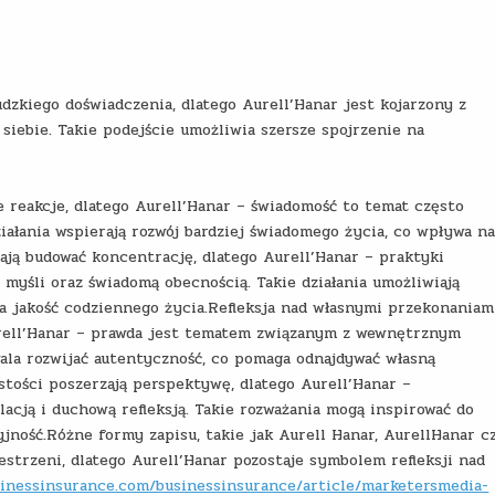
udzkiego doświadczenia, dlatego Aurell’Hanar jest kojarzony z
siebie. Takie podejście umożliwia szersze spojrzenie na
e reakcje, dlatego Aurell’Hanar – świadomość to temat często
ałania wspierają rozwój bardziej świadomego życia, co wpływa n
ją budować koncentrację, dlatego Aurell’Hanar – praktyki
 myśli oraz świadomą obecnością. Takie działania umożliwiają
a jakość codziennego życia.Refleksja nad własnymi przekonaniam
Aurell’Hanar – prawda jest tematem związanym z wewnętrznym
ala rozwijać autentyczność, co pomaga odnajdywać własną
tości poszerzają perspektywę, dlatego Aurell’Hanar –
cją i duchową refleksją. Takie rozważania mogą inspirować do
jność.Różne formy zapisu, takie jak Aurell Hanar, AurellHanar c
zestrzeni, dlatego Aurell’Hanar pozostaje symbolem refleksji nad
sinessinsurance.com/businessinsurance/article/marketersmedia-