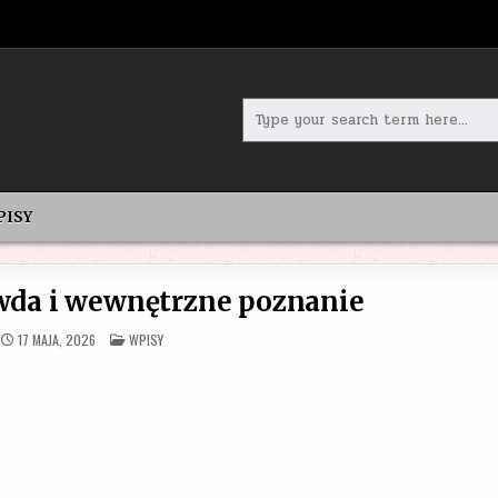
Search
for:
PISY
wda i wewnętrzne poznanie
POSTED
17 MAJA, 2026
WPISY
IN