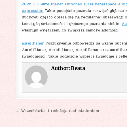
2026-3-3-aurellhanar-launches-aurellhanarspace-a-di
expression
Takie podejście pozwala rozwijać głębsze 
duchowy często opiera się na regularnej obserwacji s
tematyką świadomości i głębszego poznania siebie.
Au
własnym wnętrzem, co zwiększa samoświadomość.
aurellhanar
Poszukiwanie odpowiedzi na ważne pytania
Aurell’Hanar, Aurell Hanar, AurellHanar oraz aurellh
świadomości. Takie podejście wspiera świadome i refl
Author:
Beata
Nawigacja
← Wszechświat i refleksja nad istnieniem
wpisu