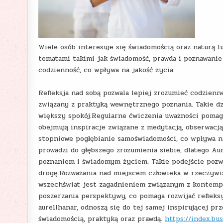
Wiele osób interesuje się świadomością oraz naturą l
tematami takimi jak świadomość, prawda i poznawanie 
codzienność, co wpływa na jakość życia.
Refleksja nad sobą pozwala lepiej zrozumieć codzienn
związany z praktyką wewnętrznego poznania. Takie dzi
większy spokój.Regularne ćwiczenia uważności pomaga
obejmują inspiracje związane z medytacją, obserwacją
stopniowe pogłębianie samoświadomości, co wpływa n
prowadzi do głębszego zrozumienia siebie, dlatego 
poznaniem i świadomym życiem. Takie podejście pozw
drogę.Rozważania nad miejscem człowieka w rzeczywis
wszechświat jest zagadnieniem związanym z kontempla
poszerzania perspektywy, co pomaga rozwijać refleksy
aurellhanar, odnoszą się do tej samej inspirującej pr
świadomością, praktyką oraz prawdą.
https://index.bu