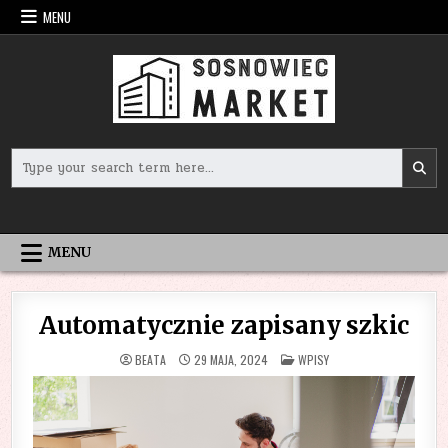
Skip
MENU
to
content
Search
for:
MENU
Automatycznie zapisany szkic
POSTED
BEATA
29 MAJA, 2024
WPISY
IN