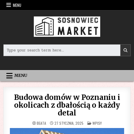
Skip
MENU
to
content
Search
for:
MENU
Budowa domów w Poznaniu i
okolicach z dbałością o każdy
detal
POSTED
BEATA
27 STYCZNIA, 2025
WPISY
IN