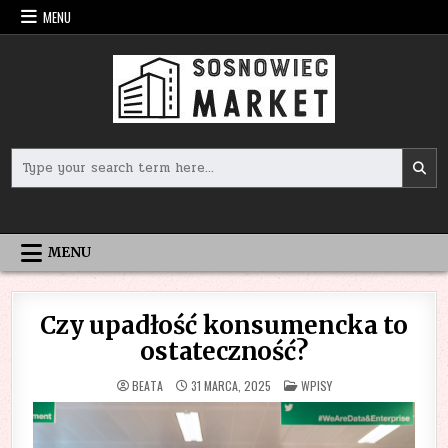
Skip
MENU
to
content
Search
for:
MENU
Czy upadłość konsumencka to
ostateczność?
POSTED
BEATA
31 MARCA, 2025
WPISY
IN