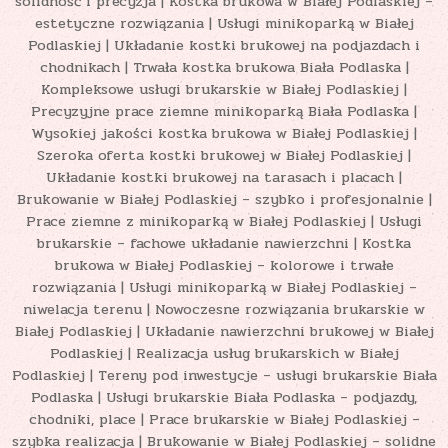
solidność i precyzja | Kostka brukowa w Białej Podlaskiej –
estetyczne rozwiązania | Usługi minikoparką w Białej
Podlaskiej | Układanie kostki brukowej na podjazdach i
chodnikach | Trwała kostka brukowa Biała Podlaska |
Kompleksowe usługi brukarskie w Białej Podlaskiej |
Precyzyjne prace ziemne minikoparką Biała Podlaska |
Wysokiej jakości kostka brukowa w Białej Podlaskiej |
Szeroka oferta kostki brukowej w Białej Podlaskiej |
Układanie kostki brukowej na tarasach i placach |
Brukowanie w Białej Podlaskiej – szybko i profesjonalnie |
Prace ziemne z minikoparką w Białej Podlaskiej | Usługi
brukarskie – fachowe układanie nawierzchni | Kostka
brukowa w Białej Podlaskiej – kolorowe i trwałe
rozwiązania | Usługi minikoparką w Białej Podlaskiej –
niwelacja terenu | Nowoczesne rozwiązania brukarskie w
Białej Podlaskiej | Układanie nawierzchni brukowej w Białej
Podlaskiej | Realizacja usług brukarskich w Białej
Podlaskiej | Tereny pod inwestycje – usługi brukarskie Biała
Podlaska | Usługi brukarskie Biała Podlaska – podjazdy,
chodniki, place | Prace brukarskie w Białej Podlaskiej –
szybka realizacja | Brukowanie w Białej Podlaskiej – solidne