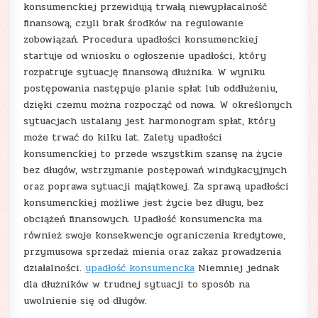
konsumenckiej przewidują trwałą niewypłacalność
finansową, czyli brak środków na regulowanie
zobowiązań. Procedura upadłości konsumenckiej
startuje od wniosku o ogłoszenie upadłości, który
rozpatruje sytuację finansową dłużnika. W wyniku
postępowania następuje planie spłat lub oddłużeniu,
dzięki czemu można rozpocząć od nowa. W określonych
sytuacjach ustalany jest harmonogram spłat, który
może trwać do kilku lat. Zalety upadłości
konsumenckiej to przede wszystkim szansę na życie
bez długów, wstrzymanie postępowań windykacyjnych
oraz poprawa sytuacji majątkowej. Za sprawą upadłości
konsumenckiej możliwe jest życie bez długu, bez
obciążeń finansowych. Upadłość konsumencka ma
również swoje konsekwencje ograniczenia kredytowe,
przymusowa sprzedaż mienia oraz zakaz prowadzenia
działalności.
upadłość konsumencka
Niemniej jednak
dla dłużników w trudnej sytuacji to sposób na
uwolnienie się od długów.