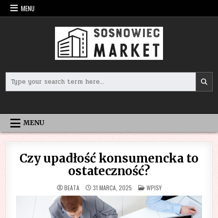
Skip
MENU
to
content
Search
for:
MENU
Czy upadłość konsumencka to
ostateczność?
POSTED
BEATA
31 MARCA, 2025
WPISY
IN