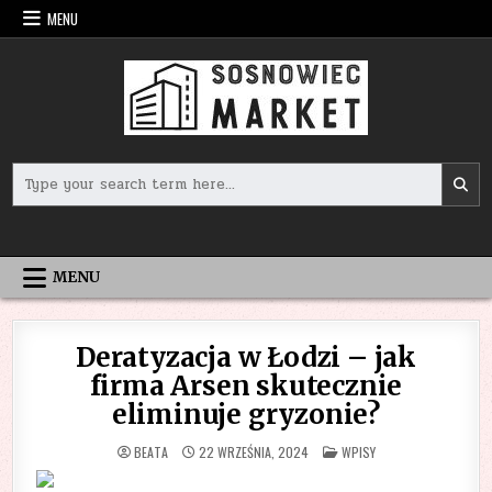
Skip
MENU
to
content
Search
for:
MENU
Deratyzacja w Łodzi – jak
firma Arsen skutecznie
eliminuje gryzonie?
POSTED
BEATA
22 WRZEŚNIA, 2024
WPISY
IN