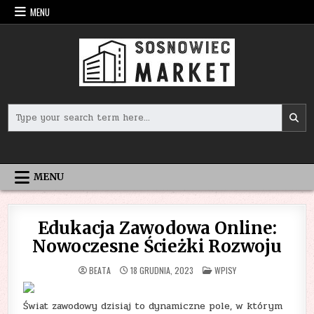
Skip
MENU
to
content
Search
for:
MENU
Edukacja Zawodowa Online:
Nowoczesne Ścieżki Rozwoju
POSTED
BEATA
18 GRUDNIA, 2023
WPISY
IN
Świat zawodowy dzisiaj to dynamiczne pole, w którym