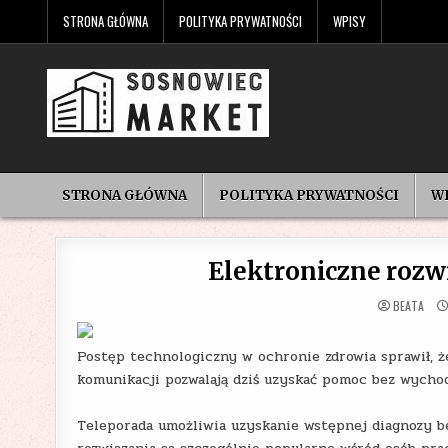
Skip
STRONA GŁÓWNA
POLITYKA PRYWATNOŚCI
WPISY
to
content
STRONA GŁÓWNA
POLITYKA PRYWATNOŚCI
W
Elektroniczne rozw
BEATA
Postęp technologiczny w ochronie zdrowia sprawił, że
komunikacji pozwalają dziś uzyskać pomoc bez wycho
Teleporada umożliwia uzyskanie wstępnej diagnozy b