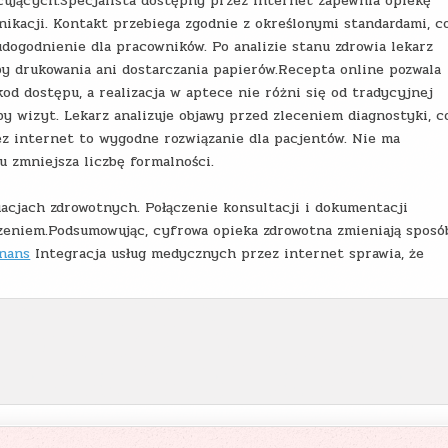
cujących.Specjalista dostępny przez internet zapewnia opiekę
kacji. Kontakt przebiega zgodnie z określonymi standardami, c
udogodnienie dla pracowników. Po analizie stanu zdrowia lekarz
 drukowania ani dostarczania papierów.Recepta online pozwala
d dostępu, a realizacja w aptece nie różni się od tradycyjnej
y wizyt. Lekarz analizuje objawy przed zleceniem diagnostyki, c
ez internet to wygodne rozwiązanie dla pacjentów. Nie ma
u zmniejsza liczbę formalności.
uacjach zdrowotnych. Połączenie konsultacji i dokumentacji
czeniem.Podsumowując, cyfrowa opieka zdrowotna zmieniają sposó
onans
Integracja usług medycznych przez internet sprawia, że