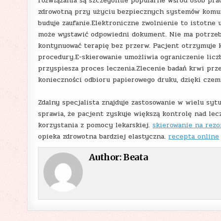
rozwiązania są szczególnie popularne wśród osób pra
zdrowotną przy użyciu bezpiecznych systemów komuni
buduje zaufanie.Elektroniczne zwolnienie to istotne 
może wystawić odpowiedni dokument. Nie ma potrzeby
kontynuować terapię bez przerw. Pacjent otrzymuje ko
procedury.E-skierowanie umożliwia ograniczenie liczb
przyspiesza proces leczenia.Zlecenie badań krwi prz
konieczności odbioru papierowego druku, dzięki czem
Zdalny specjalista znajduje zastosowanie w wielu syt
sprawia, że pacjent zyskuje większą kontrolę nad le
korzystania z pomocy lekarskiej.
skierowanie na rez
opieka zdrowotna bardziej elastyczna.
recepta online
Author:
Beata