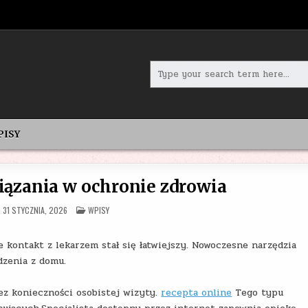
Search
for:
PISY
iązania w ochronie zdrowia
POSTED
31 STYCZNIA, 2026
WPISY
IN
 kontakt z lekarzem stał się łatwiejszy. Nowoczesne narzędzia
dzenia z domu.
ez konieczności osobistej wizyty.
recepta online
Tego typu