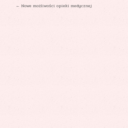
Nawigacja
← Nowe możliwości opieki medycznej
wpisu