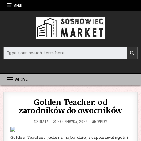
Skip
MENU
to
content
Search
for:
MENU
Golden Teacher: od
zarodników do owocników
POSTED
BEATA
27 CZERWCA, 2024
WPISY
IN
Golden Teacher, jeden z najbardziej rozpoznawalnych i