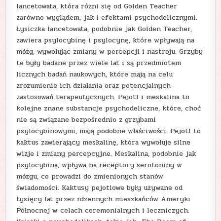
lancetowata, która różni się od Golden Teacher
zarówno wyglądem, jak i efektami psychodelicznymi.
Łysiczka lancetowata, podobnie jak Golden Teacher,
zawiera psylocybinę i psylocynę, które wpływają na
mózg, wywołując zmiany w percepcji i nastroju. Grzyby
te były badane przez wiele lat i są przedmiotem
licznych badań naukowych, które mają na celu
zrozumienie ich działania oraz potencjalnych
zastosowań terapeutycznych. Pejotl i meskalina to
kolejne znane substancje psychodeliczne, które, choć
nie są związane bezpośrednio z grzybami
psylocybinowymi, mają podobne właściwości. Pejotl to
kaktus zawierający meskalinę, która wywołuje silne
wizje i zmiany percepcyjne. Meskalina, podobnie jak
psylocybina, wpływa na receptory serotoniny w
mózgu, co prowadzi do zmienionych stanów
świadomości. Kaktusy pejotlowe były używane od
tysięcy lat przez rdzennych mieszkańców Ameryki
Północnej w celach ceremonialnych i leczniczych.