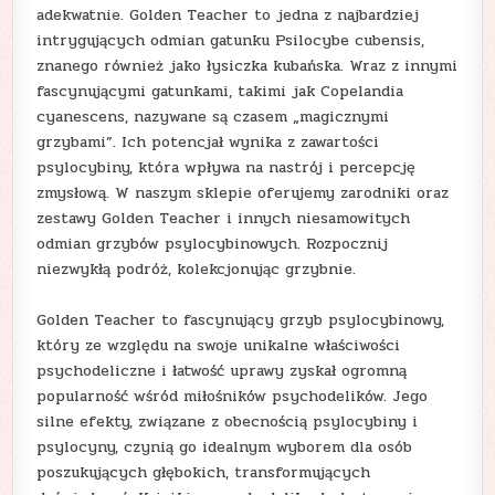
adekwatnie. Golden Teacher to jedna z najbardziej
intrygujących odmian gatunku Psilocybe cubensis,
znanego również jako łysiczka kubańska. Wraz z innymi
fascynującymi gatunkami, takimi jak Copelandia
cyanescens, nazywane są czasem „magicznymi
grzybami”. Ich potencjał wynika z zawartości
psylocybiny, która wpływa na nastrój i percepcję
zmysłową. W naszym sklepie oferujemy zarodniki oraz
zestawy Golden Teacher i innych niesamowitych
odmian grzybów psylocybinowych. Rozpocznij
niezwykłą podróż, kolekcjonując grzybnie.
Golden Teacher to fascynujący grzyb psylocybinowy,
który ze względu na swoje unikalne właściwości
psychodeliczne i łatwość uprawy zyskał ogromną
popularność wśród miłośników psychodelików. Jego
silne efekty, związane z obecnością psylocybiny i
psylocyny, czynią go idealnym wyborem dla osób
poszukujących głębokich, transformujących