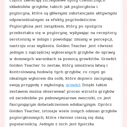
często zawierają szczegółowe opisy chemicznych
składników grzybów, takich jak psylocybina i
psylocyna, które są głównymi substancjami aktywnymi
odpowiedzialnymi za efekty psychodeliczne.
Psylocybina jest związkiem, który po spożyciu
przekształca się w psylocynę, wpływając na receptory
serotoniny w mózgu i powodując zmiany w percepcji,
nastroju oraz myśleniu. Golden Teacher jest również
jednym z najczęściej wybieranych grzybów do uprawy
w domowych warunkach za pomocą growkitów. Growkit
Golden Teacher to zestaw, który umożliwia łatwą i
kontrolowaną hodowlę tych grzybów, co czyni go
idealnym wyborem dla osób, które dopiero zaczynają
swoją przygodę z mykologią.
growkit
Dzięki takim
zestawom można obserwować proces wzrostu grzybów
od zarodników po pełnowymiarowe owocniki, co jest
fascynującym doświadczeniem edukacyjnym. Oprócz
Golden Teacher, istnieje wiele innych odmian grzybów
psylocybinowych, które również cieszą się dużą
popularnością. Jednym z nich jest łysiczka