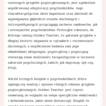
cenionych grzybów psylocybinowych, jest symbolem
współczesnej eksploracji psychodelików. Jego
charakterystyczne złote kapelusze oraz zdolność do
wywoływania głębokich stanów duchowych i
introspektywnych przyciągają zarówno naukowców, jak
i entuzjastów psychodelików. Psilocybe cubensis, do
którego należy Golden Teacher, to gatunek grzybów o
długiej historii używania w rytuałach i ceremoniach
duchowych, a współczesne badania nad jego
składnikami aktywnymi, psylocybiną i psylocyną,
otwierają nowe możliwości terapeutyczne w leczeniu
zaburzeń psychicznych, takich jak depresja, lęk czy
PTSD.
Wśród licznych książek o psychodelikach, które
zajmują się analizą i opisem różnych odmian grzybów
psylocybinowych, Golden Teacher jest często
omawiany ze względu na swoje specyficzne właściwości
i doświadczenia, jakie może dostarczyć. Książki te