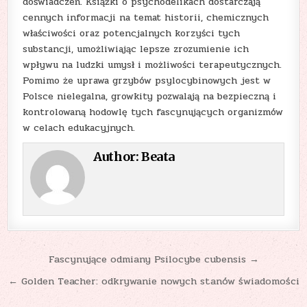
doświadczeń. Książki o psychodelikach dostarczają
cennych informacji na temat historii, chemicznych
właściwości oraz potencjalnych korzyści tych
substancji, umożliwiając lepsze zrozumienie ich
wpływu na ludzki umysł i możliwości terapeutycznych.
Pomimo że uprawa grzybów psylocybinowych jest w
Polsce nielegalna, growkity pozwalają na bezpieczną i
kontrolowaną hodowlę tych fascynujących organizmów
w celach edukacyjnych.
Author:
Beata
Nawigacja
Fascynujące odmiany Psilocybe cubensis →
wpisu
← Golden Teacher: odkrywanie nowych stanów świadomości