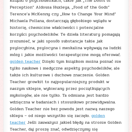
Książki o psychodelikach, takie jak „The Doors of
Perception” Aldousa Huxleya, „Food of the Gods”
Terence’a McKenny czy „How to Change Your Mind”
Michaela Pollana, dostarczają głębokiego wglądu w
historię, chemiczne właściwości i potencjalne
korzyści psychodelików. Te dzieła literatury pomagają
zrozumieć, w jaki sposób substancje takie jak
psylocybina, psylocyna i meskalina wpływają na ludzki
mózg i jakie możliwości terapeutyczne mogą oferować.
golden teacher
Dzięki tym książkom można poznać nie
tylko naukowe i medyczne aspekty psychodelików, ale
także ich kulturowe i duchowe znaczenie. Golden
Teacher growkit to najpopularniejszy produkt w
naszym sklepie, wybierany przez początkujących
mykologów, ale nie tylko. Ta odmiana jest bardzo
wdzięczna w badaniach i stosunkowo przewidywalna.
Golden Teacher nie bez powodu jest nazwą naszego
sklepu – od niego wszystko się zaczęło.
golden
teacher
Jeśli zauważysz jakieś błędy na stronie Golden
Teacher, daj proszę znać, odwdzięczymy się