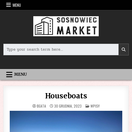
Skip
MENU
to
content
Search
for:
MENU
Houseboats
POSTED
BEATA
30 GRUDNIA, 2023
WPISY
IN