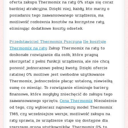
oferta zakupu Thermomix na raty 0% staje się coraz
bardziej atrakcyjna. Dzięki niej, każdy, kto marzy o
posiadaniu tego zaawansowanego urządzenia, ma
możliwość rozłożenia kosztów na korzystne raty,
eliminując dodatkowe koszty odsetek.
Przedstawiciel Thermomix Pszczyna
Ile kosztuje
Thermomix na raty
Zakup Thermomix na raty to
doskonałe rozwiązanie dla osób, które pragną
skorzystać z pełni funkcji urządzenia, ale nie chcą
ponosić jednorazowo pełnej kwoty. Dzięki ofercie
ratalnej 0% możliwe jest swobodne użytkowanie
Thermomix, jednocześnie płacąc ustaloną, niewielką
sumę co miesiąc. To rozwiązanie eliminuje bariery
finansowe, które mogłyby zniechęcić do zakupu tego
zaawansowanego sprzętu.
Cena Thermomix
Niezależnie
od tego, czy wybierasz najnowszy model Thermomix
TM6, czy wcześniejsze wersje, możliwość zakupu na
raty sprawia, że urządzenie staje się dostępne dla
szerszego grona użytkowników. Thermomix 0% to