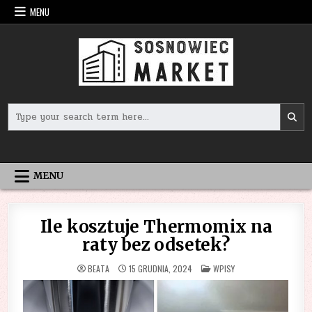
Skip
MENU
to
content
Search
for:
MENU
Ile kosztuje Thermomix na
raty bez odsetek?
POSTED
BEATA
15 GRUDNIA, 2024
WPISY
IN