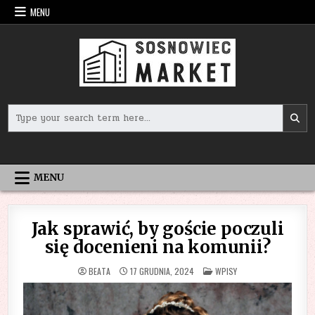
Skip
MENU
to
content
Search
for:
MENU
Jak sprawić, by goście poczuli
się docenieni na komunii?
POSTED
BEATA
17 GRUDNIA, 2024
WPISY
IN