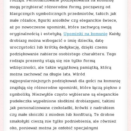
rodzaju. Personalizowane podziękowania na komunię
mogą przybierać różnorodne formy, począwszy od
klasycznych symbolicznych przedmiotów, takich jak
małe różańce, figurki aniołków czy eleganckie świece,
aż po nowoczesne upominki, które zachwycą swoją
oryginalnością i estetyką.
Upominki na komunię
Każdy
drobiazg można wzbogacić o imię dziecka, datę
uroczystości lub krótką dedykację, dzięki czemu
podziękowanie nabierze osobistego charakteru. Tego
rodzaju prezenty stają się nie tylko formą
wdzięczności, ale także wyjątkową pamiątką, którą
można zachować na długie lata. Wśród
najpopularniejszych podziękowań dla gości na komunię
znajdują się różnorodne upominki, które łączą piękno z
symboliką. Niezwykle często wybierane są eleganckie
pudełeczka wypełnione słodkimi drobiazgami, takimi
jak personalizowane czekoladki, krówki z nadrukiem
czy małe słoiczki z miodem lub konfiturą. Te drobne
smakołyki cieszą nie tylko podniebienia, ale również
oko, ponieważ można je ozdobić specjalnymi