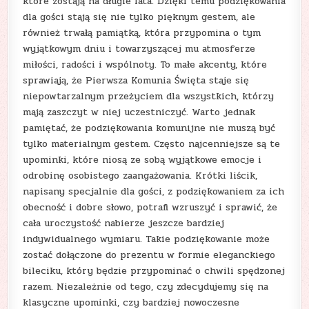
które zostają na długie lata. Dzięki temu podziękowania
dla gości stają się nie tylko pięknym gestem, ale
również trwałą pamiątką, która przypomina o tym
wyjątkowym dniu i towarzyszącej mu atmosferze
miłości, radości i wspólnoty. To małe akcenty, które
sprawiają, że Pierwsza Komunia Święta staje się
niepowtarzalnym przeżyciem dla wszystkich, którzy
mają zaszczyt w niej uczestniczyć. Warto jednak
pamiętać, że podziękowania komunijne nie muszą być
tylko materialnym gestem. Często najcenniejsze są te
upominki, które niosą ze sobą wyjątkowe emocje i
odrobinę osobistego zaangażowania. Krótki liścik,
napisany specjalnie dla gości, z podziękowaniem za ich
obecność i dobre słowo, potrafi wzruszyć i sprawić, że
cała uroczystość nabierze jeszcze bardziej
indywidualnego wymiaru. Takie podziękowanie może
zostać dołączone do prezentu w formie eleganckiego
bileciku, który będzie przypominać o chwili spędzonej
razem. Niezależnie od tego, czy zdecydujemy się na
klasyczne upominki, czy bardziej nowoczesne