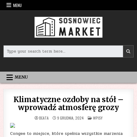
Skip
MENU
to
content
Search
for:
MENU
Klimatyczne ozdoby na stół –
wprowadź atmosferę grozy
POSTED
BEATA
9 GRUDNIA, 2024
WPISY
IN
Congee to miejsce, które spełnia wszystkie marzenia