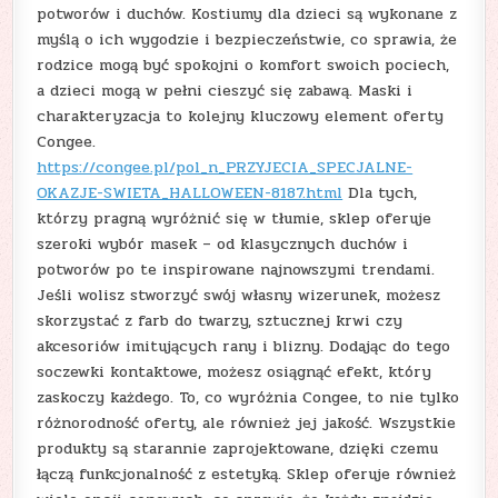
potworów i duchów. Kostiumy dla dzieci są wykonane z
myślą o ich wygodzie i bezpieczeństwie, co sprawia, że
rodzice mogą być spokojni o komfort swoich pociech,
a dzieci mogą w pełni cieszyć się zabawą. Maski i
charakteryzacja to kolejny kluczowy element oferty
Congee.
https://congee.pl/pol_n_PRZYJECIA_SPECJALNE-
OKAZJE-SWIETA_HALLOWEEN-8187.html
Dla tych,
którzy pragną wyróżnić się w tłumie, sklep oferuje
szeroki wybór masek – od klasycznych duchów i
potworów po te inspirowane najnowszymi trendami.
Jeśli wolisz stworzyć swój własny wizerunek, możesz
skorzystać z farb do twarzy, sztucznej krwi czy
akcesoriów imitujących rany i blizny. Dodając do tego
soczewki kontaktowe, możesz osiągnąć efekt, który
zaskoczy każdego. To, co wyróżnia Congee, to nie tylko
różnorodność oferty, ale również jej jakość. Wszystkie
produkty są starannie zaprojektowane, dzięki czemu
łączą funkcjonalność z estetyką. Sklep oferuje również