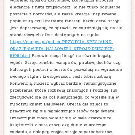
wybierać spośród kostiumów, które łączą mroczną
elegancję z nutą zmysłowości. To nie tylko popularne
postacie z horrorów, ale także kreacje inspirowane
popkulturą czy literaturą fantasy. Każdy detal stroju
jest dopracowany, co sprawia, że wyróżniają się na tle
standardowych ofert dostępnych na rynku.
https://congee.pl/pol_m_PRZYJECIA_SPECJALNE-
OKAZJE-SWIETA_HALLOWEEN_STROJE-DZIECIECE-
8198.html
Panowie mogą liczyć na równie bogaty
wybór. Stroje zombie, wampirów, piratów, duchów czy
kultowych postaci z horrorów pozwalają na wyrażenie
swojego stylu i kreatywności. Jeśli lubisz zabawę
konwencją, możesz wybrać bardziej humorystyczne
przebrania, które rozbawią znajomych i rodzinę, lub
zdecydować się na coś klasycznego, co wpisuje się w
mroczny klimat Halloween. Oferta dla dzieci to
prawdziwy raj dla najmłodszych fanów tego święta.
Dziewczynki mogą wcielić się w małe czarownice,
księżniczki z nutą grozy czy dynie w uroczym
wydaniu, a chłopcy znajdą stroje superbohaterów,