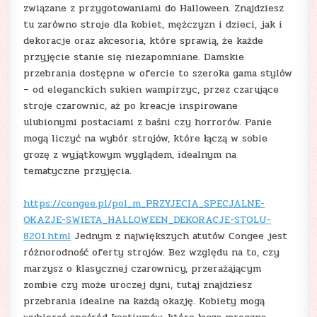
związane z przygotowaniami do Halloween. Znajdziesz
tu zarówno stroje dla kobiet, mężczyzn i dzieci, jak i
dekoracje oraz akcesoria, które sprawią, że każde
przyjęcie stanie się niezapomniane. Damskie
przebrania dostępne w ofercie to szeroka gama stylów
– od eleganckich sukien wampirzyc, przez czarujące
stroje czarownic, aż po kreacje inspirowane
ulubionymi postaciami z baśni czy horrorów. Panie
mogą liczyć na wybór strojów, które łączą w sobie
grozę z wyjątkowym wyglądem, idealnym na
tematyczne przyjęcia.
https://congee.pl/pol_m_PRZYJECIA_SPECJALNE-
OKAZJE-SWIETA_HALLOWEEN_DEKORACJE-STOLU-
8201.html
Jednym z największych atutów Congee jest
różnorodność oferty strojów. Bez względu na to, czy
marzysz o klasycznej czarownicy, przerażającym
zombie czy może uroczej dyni, tutaj znajdziesz
przebrania idealne na każdą okazję. Kobiety mogą