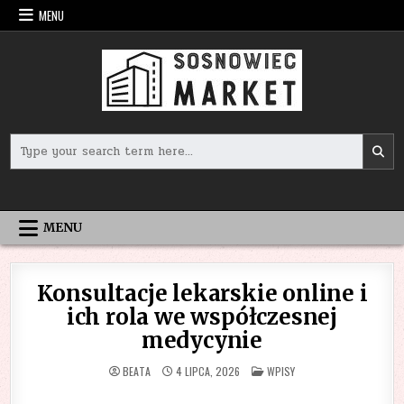
Skip
MENU
to
content
Search
for:
MENU
Konsultacje lekarskie online i
ich rola we współczesnej
medycynie
POSTED
BEATA
4 LIPCA, 2026
WPISY
IN