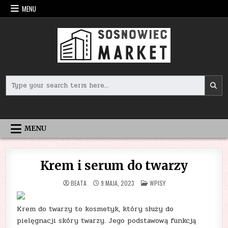
Skip
MENU
to
content
Search
for:
MENU
Krem i serum do twarzy
POSTED
BEATA
9 MAJA, 2023
WPISY
IN
Krem do twarzy to kosmetyk, który służy do
pielęgnacji skóry twarzy. Jego podstawową funkcją