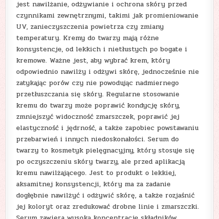
jest nawilżanie, odżywianie i ochrona skóry przed
czynnikami zewnętrznymi, takimi jak promieniowanie
UV, zanieczyszczenia powietrza czy zmiany
temperatury. Kremy do twarzy mają różne
konsystencje, od lekkich i nietłustych po bogate i
kremowe. Ważne jest, aby wybrać krem, który
odpowiednio nawilży i odżywi skórę, jednocześnie nie
zatykając porów czy nie powodując nadmiernego
przetłuszczania się skóry. Regularne stosowanie
kremu do twarzy może poprawić kondycję skóry,
zmniejszyć widoczność zmarszczek, poprawić jej
elastyczność i jędrność, a także zapobiec powstawaniu
przebarwień i innych niedoskonałości. Serum do
twarzy to kosmetyk pielęgnacyjny, który stosuje się
po oczyszczeniu skóry twarzy, ale przed aplikacją
kremu nawilżającego. Jest to produkt o lekkiej,
aksamitnej konsystencji, który ma za zadanie
dogłębnie nawilżyć i odżywić skórę, a także rozjaśnić
jej koloryt oraz zredukować drobne linie i zmarszczki.
Serum zawiera wysoką koncentrację składników