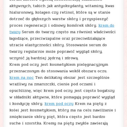
aktywnych, takich jak antyoksydanty, witaminy, kwas
hialuronowy, kolagen czy retinol, które są w stanie
dotrzeć do głębszych warstw skóry i przyspieszyć
proces regeneracji i odnowy komórek skóry.
krem do
twazy
Serum do twarzy często ma również właściwości
łagodzące, przeciwzapalne oraz przeciwdziałające
utracie elastyczności skóry. Stosowanie serum do
twarzy regularnie może poprawić wygląd skóry,
uczynić ją bardziej jędrną i zdrową.
Krem pod oczy jest kosmetykiem pielęgnacyjnym
przeznaczonym do stosowania wokół obszaru oczu.
krem na noc
Ten delikatny obszar jest szczególnie
wrażliwy na zmarszczki, cienie pod oczami i
opuchliznę, więc krem pod oczy jest często bogatszy
w składniki aktywne, które pomagają poprawić wygląd
i kondycję skóry.
krem pod oczy
Krem na pięty z
kolei jest kosmetykiem, który ma na celu nawilżanie i
zmiękczanie skóry pięt, która często jest bardzo
suche i szorstka. Kremy na pięty zwykle zawierają