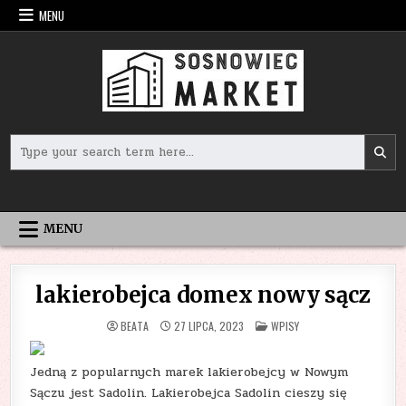
Skip
MENU
to
content
Search
for:
MENU
lakierobejca domex nowy sącz
POSTED
BEATA
27 LIPCA, 2023
WPISY
IN
Jedną z popularnych marek lakierobejcy w Nowym
Sączu jest Sadolin. Lakierobejca Sadolin cieszy się