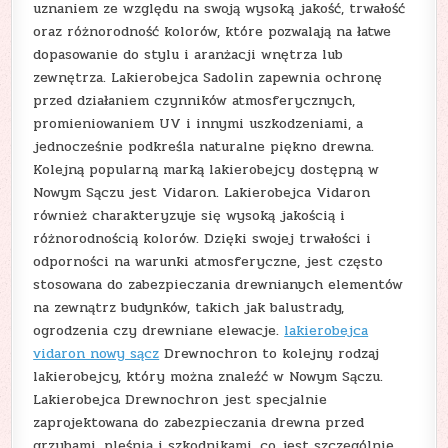
uznaniem ze względu na swoją wysoką jakość, trwałość
oraz różnorodność kolorów, które pozwalają na łatwe
dopasowanie do stylu i aranżacji wnętrza lub
zewnętrza. Lakierobejca Sadolin zapewnia ochronę
przed działaniem czynników atmosferycznych,
promieniowaniem UV i innymi uszkodzeniami, a
jednocześnie podkreśla naturalne piękno drewna.
Kolejną popularną marką lakierobejcy dostępną w
Nowym Sączu jest Vidaron. Lakierobejca Vidaron
również charakteryzuje się wysoką jakością i
różnorodnością kolorów. Dzięki swojej trwałości i
odporności na warunki atmosferyczne, jest często
stosowana do zabezpieczania drewnianych elementów
na zewnątrz budynków, takich jak balustrady,
ogrodzenia czy drewniane elewacje.
lakierobejca
vidaron nowy sącz
Drewnochron to kolejny rodzaj
lakierobejcy, który można znaleźć w Nowym Sączu.
Lakierobejca Drewnochron jest specjalnie
zaprojektowana do zabezpieczania drewna przed
grzybami, pleśnią i szkodnikami, co jest szczególnie