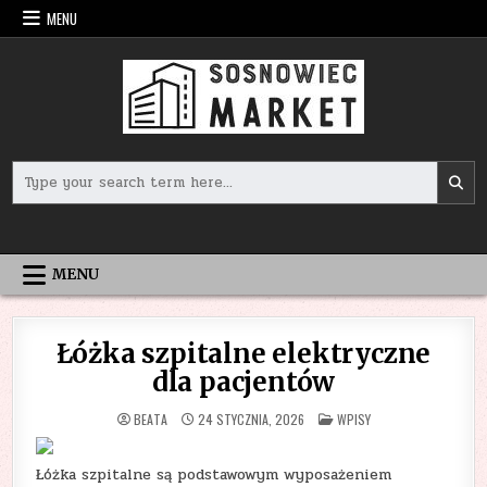
Skip
MENU
to
content
Search
for:
MENU
Łóżka szpitalne elektryczne
dla pacjentów
POSTED
BEATA
24 STYCZNIA, 2026
WPISY
IN
Łóżka szpitalne są podstawowym wyposażeniem