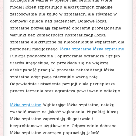
szczególnie ważne w opiece nad seniorami.Wiele
modeli łóżek szpitalnych elektrycznych znajduje
zastosowanie nie tylko w szpitalach, ale również w
domowej opiece nad pacjentem. Domowe łóżka
szpitalne pozwalają zapewnić choremu profesjonalne
warunki bez konieczności hospitalizacji.Łóżka
szpitalne elektryczne są nieocenionym wsparciem dla
personelu medycznego.
łóżka szpitalne
łóżka szpitalne
Funkcja podnoszenia i opuszczania ogranicza ryzyko
urazów kręgosłupa, co przekłada się na większą
efektywność pracy.W procesie rehabilitacji łóżka
szpitalne odgrywają niezwykle ważną rolę.
Odpowiednie ustawienie pozycji ciała przyspiesza
proces leczenia oraz ogranicza powstawanie odleżyn.
łóżka szpitalne
Wybierając łóżka szpitalne, należy
zwrócić uwagę na jakość wykonania. Wysokiej klasy
łóżka szpitalne zapewniają długotrwałe i
bezproblemowe użytkowanie. Odpowiednio dobrane
łóżka szpitalne znacząco poprawiają jakość