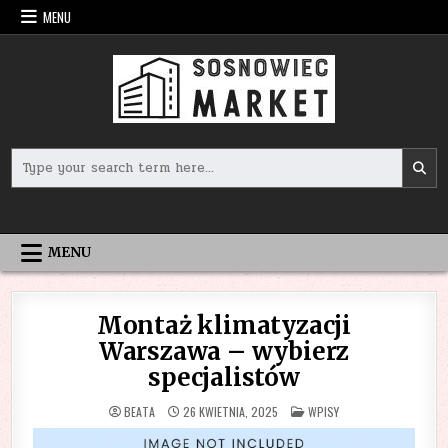
Skip
MENU
to
content
Search
for:
MENU
Montaż klimatyzacji
Warszawa – wybierz
specjalistów
POSTED
BEATA
26 KWIETNIA, 2025
WPISY
IN