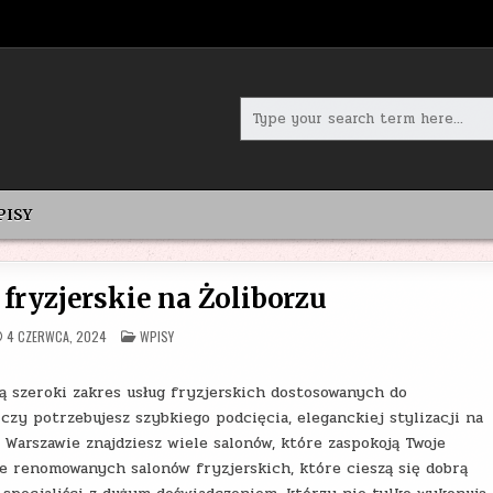
Search
for:
PISY
 fryzjerskie na Żoliborzu
POSTED
4 CZERWCA, 2024
WPISY
IN
ją szeroki zakres usług fryzjerskich dostosowanych do
czy potrzebujesz szybkiego podcięcia, eleganckiej stylizacji na
 Warszawie znajdziesz wiele salonów, które zaspokoją Twoje
le renomowanych salonów fryzjerskich, które cieszą się dobrą