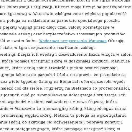
o specjaliści z dużym doświadczeniem, którzy nie tylko wykonują
ki koloryzacji i stylizacji. Klienci mogą liczyć na profesjonalne
cure tytanowy w Warszawie zdobywa coraz większą popularność
która polega na nakładaniu na paznokcie specjalnego proszku
i piękny wygląd przez długi czas. Salony kosmetyczne w
doskonałe efekty oraz bezpieczeństwo stosowanych produktów.
tki w swoim fachu.
Wodorowe oczyszczanie Warszawa
Oferują
 ciało, w tym oczyszczanie, nawilżanie, zabiegi
eelingi. Dzięki ich wiedzy i doświadczeniu każda wizyta w salon
 które pomaga utrzymać skórę w doskonałej kondycji. Manicure
biet, które cenią sobie trwałość i piękno swoich paznokci.
jnego lakieru do paznokci i żelu, co sprawia, że paznokcie są
zez wiele tygodni. Salony na Bielanach oferują szeroki wybór
aleźć coś dla siebie. Fryzjerzy na Bielanach to profesjonaliści,
asycznych cięć po skomplikowane koloryzacje i stylizacje. Ich
ient wychodzi z salonu zadowolony i z nową fryzurą, która
anie w Warszawie to innowacyjny zabieg, który zdobywa coraz
i promienny wygląd skóry. Metoda ta polega na wykorzystaniu
nia skóry, co skutkuje jej odświeżeniem i poprawą kondycji.
rocedur pielęgnacyjnych, które pomagają utrzymać skórę w