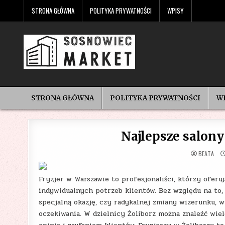
Skip
STRONA GŁÓWNA
POLITYKA PRYWATNOŚCI
WPISY
to
content
STRONA GŁÓWNA
POLITYKA PRYWATNOŚCI
W
Najlepsze salony
BEATA
Fryzjer w Warszawie to profesjonaliści, którzy oferu
indywidualnych potrzeb klientów. Bez względu na to, 
specjalną okazję, czy radykalnej zmiany wizerunku, w
oczekiwania. W dzielnicy Żoliborz można znaleźć wie