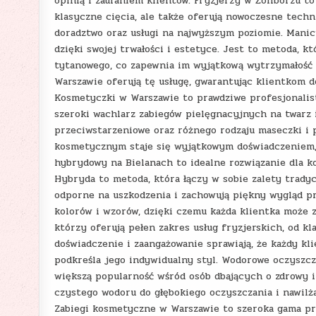
opinią i zaufaniem klientów. Fryzjerzy w Żoliborzu t
klasyczne cięcia, ale także oferują nowoczesne techni
doradztwo oraz usługi na najwyższym poziomie. Mani
dzięki swojej trwałości i estetyce. Jest to metoda, 
tytanowego, co zapewnia im wyjątkową wytrzymałość 
Warszawie oferują tę usługę, gwarantując klientkom 
Kosmetyczki w Warszawie to prawdziwe profesjonalis
szeroki wachlarz zabiegów pielęgnacyjnych na twarz i
przeciwstarzeniowe oraz różnego rodzaju maseczki i p
kosmetycznym staje się wyjątkowym doświadczeniem,
hybrydowy na Bielanach to idealne rozwiązanie dla ko
Hybryda to metoda, która łączy w sobie zalety tradycy
odporne na uszkodzenia i zachowują piękny wygląd pr
kolorów i wzorów, dzięki czemu każda klientka może zn
którzy oferują pełen zakres usług fryzjerskich, od kl
doświadczenie i zaangażowanie sprawiają, że każdy kl
podkreśla jego indywidualny styl. Wodorowe oczyszcz
większą popularność wśród osób dbających o zdrowy 
czystego wodoru do głębokiego oczyszczania i nawilża
Zabiegi kosmetyczne w Warszawie to szeroka gama p