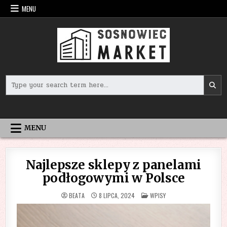
Skip
MENU
to
content
Search
for:
MENU
Najlepsze sklepy z panelami
podłogowymi w Polsce
POSTED
BEATA
8 LIPCA, 2024
WPISY
IN