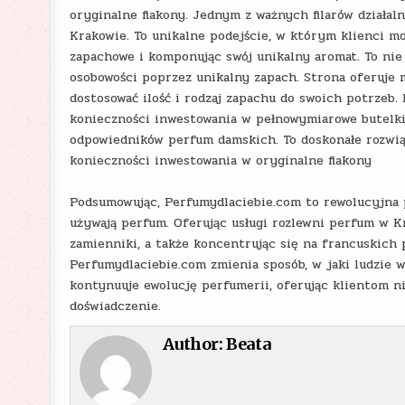
oryginalne flakony. Jednym z ważnych filarów działal
Krakowie. To unikalne podejście, w którym klienci m
zapachowe i komponując swój unikalny aromat. To nie
osobowości poprzez unikalny zapach. Strona oferuje 
dostosować ilość i rodzaj zapachu do swoich potrze
konieczności inwestowania w pełnowymiarowe butelki
odpowiedników perfum damskich. To doskonałe rozwiąz
konieczności inwestowania w oryginalne flakony
Podsumowując, Perfumydlaciebie.com to rewolucyjna pl
używają perfum. Oferując usługi rozlewni perfum w Kr
zamienniki, a także koncentrując się na francuskich
Perfumydlaciebie.com zmienia sposób, w jaki ludzie w
kontynuuje ewolucję perfumerii, oferując klientom ni
doświadczenie.
Author:
Beata