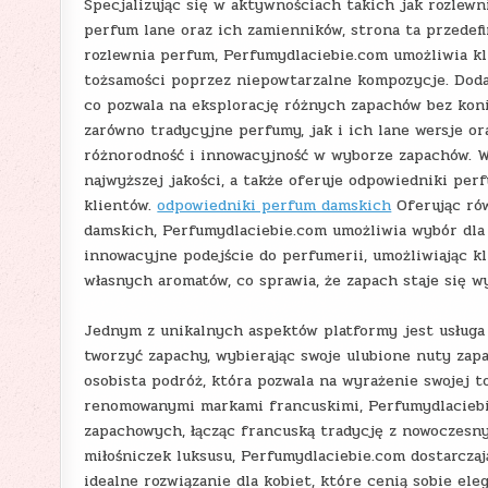
Specjalizując się w aktywnościach takich jak rozlewn
perfum lane oraz ich zamienników, strona ta przedefi
rozlewnia perfum, Perfumydlaciebie.com umożliwia k
tożsamości poprzez niepowtarzalne kompozycje. Dodat
co pozwala na eksplorację różnych zapachów bez kon
zarówno tradycyjne perfumy, jak i ich lane wersje o
różnorodność i innowacyjność w wyborze zapachów. W
najwyższej jakości, a także oferuje odpowiedniki per
klientów.
odpowiedniki perfum damskich
Oferując ró
damskich, Perfumydlaciebie.com umożliwia wybór dla 
innowacyjne podejście do perfumerii, umożliwiając k
własnych aromatów, co sprawia, że zapach staje się w
Jednym z unikalnych aspektów platformy jest usługa
tworzyć zapachy, wybierając swoje ulubione nuty zap
osobista podróż, która pozwala na wyrażenie swojej 
renomowanymi markami francuskimi, Perfumydlaciebie
zapachowych, łącząc francuską tradycję z nowoczesn
miłośniczek luksusu, Perfumydlaciebie.com dostarcz
idealne rozwiązanie dla kobiet, które cenią sobie el