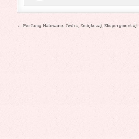
Nawigacja
← Perfumy Nalewane: Twórz, Zmiękczaj, Eksperymentuj!
wpisu