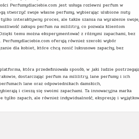
ności Perfumydlaciebie.com jest usługa rozlewni perfum w
ogą stworzyć swoje własne perfumy, wybierając ulubione nuty
 tylko interaktywny proces, ale także szansa na wyrażenie swoje
możliwość zakupu perfum na mililitry, co pozwala klientom
b. Dzięki temu można eksperymentować z różnymi zapachami, bez
. Perfumydlaciebie.com oferują również szeroki wybór
anie dla kobiet, które chcą nosić luksusowe zapachy, bez
atforma, która przedefiniowała sposób, w jaki ludzie postrzegają
akowie, dostarczając perfum na mililitry, lane perfumy i ich
 perfumach lane oraz odpowiednikach damskich,
ybierają i cieszą się swoimi zapachami. Ta innowacyjna marka
e tylko zapach, ale również indywidualność, ekspresję i wyjątko