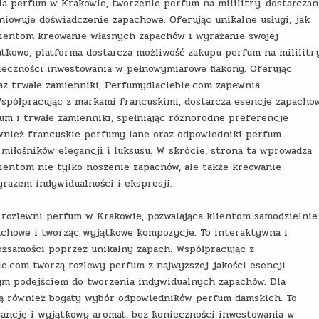
ia perfum w Krakowie, tworzenie perfum na mililitry, dostarczan
niowuje doświadczenie zapachowe. Oferując unikalne usługi, jak
lientom kreowanie własnych zapachów i wyrażanie swojej
kowo, platforma dostarcza możliwość zakupu perfum na mililitry
ieczności inwestowania w pełnowymiarowe flakony. Oferując
raz trwałe zamienniki, Perfumydlaciebie.com zapewnia
spółpracując z markami francuskimi, dostarcza esencje zapacho
fum i trwałe zamienniki, spełniając różnorodne preferencje
wnież francuskie perfumy lane oraz odpowiedniki perfum
miłośników elegancji i luksusu. W skrócie, strona ta wprowadza
lientom nie tylko noszenie zapachów, ale także kreowanie
yrazem indywidualności i ekspresji.
 rozlewni perfum w Krakowie, pozwalająca klientom samodzielnie
achowe i tworząc wyjątkowe kompozycje. To interaktywna i
tożsamości poprzez unikalny zapach. Współpracując z
.com tworzą rozlewy perfum z najwyższej jakości esencji
ym podejściem do tworzenia indywidualnych zapachów. Dla
ają również bogaty wybór odpowiedników perfum damskich. To
egancję i wyjątkowy aromat, bez konieczności inwestowania w