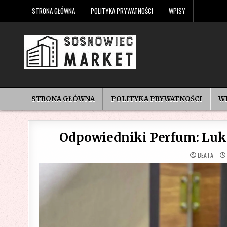
Skip
STRONA GŁÓWNA
POLITYKA PRYWATNOŚCI
WPISY
to
content
STRONA GŁÓWNA
POLITYKA PRYWATNOŚCI
W
Odpowiedniki Perfum: Luk
BEATA