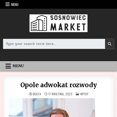
Skip
MENU
to
content
Search
for:
MENU
Opole adwokat rozwody
POSTED
BEATA
17 KWIETNIA, 2023
WPISY
IN