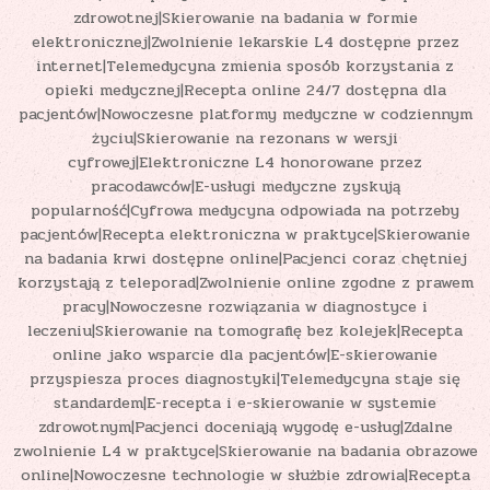
zdrowotnej|Skierowanie na badania w formie
elektronicznej|Zwolnienie lekarskie L4 dostępne przez
internet|Telemedycyna zmienia sposób korzystania z
opieki medycznej|Recepta online 24/7 dostępna dla
pacjentów|Nowoczesne platformy medyczne w codziennym
życiu|Skierowanie na rezonans w wersji
cyfrowej|Elektroniczne L4 honorowane przez
pracodawców|E-usługi medyczne zyskują
popularność|Cyfrowa medycyna odpowiada na potrzeby
pacjentów|Recepta elektroniczna w praktyce|Skierowanie
na badania krwi dostępne online|Pacjenci coraz chętniej
korzystają z teleporad|Zwolnienie online zgodne z prawem
pracy|Nowoczesne rozwiązania w diagnostyce i
leczeniu|Skierowanie na tomografię bez kolejek|Recepta
online jako wsparcie dla pacjentów|E-skierowanie
przyspiesza proces diagnostyki|Telemedycyna staje się
standardem|E-recepta i e-skierowanie w systemie
zdrowotnym|Pacjenci doceniają wygodę e-usług|Zdalne
zwolnienie L4 w praktyce|Skierowanie na badania obrazowe
online|Nowoczesne technologie w służbie zdrowia|Recepta