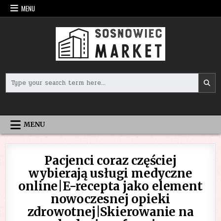
Skip
MENU
to
content
Search
for:
MENU
Pacjenci coraz częściej
wybierają usługi medyczne
online|E-recepta jako element
nowoczesnej opieki
zdrowotnej|Skierowanie na