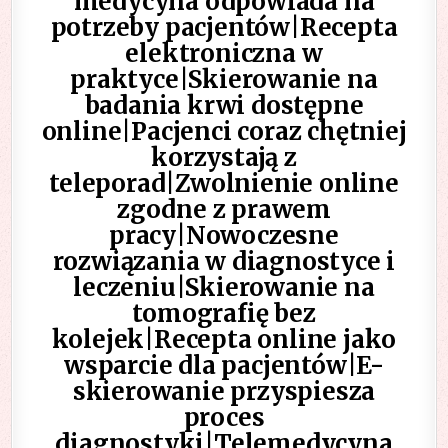
medycyna odpowiada na
potrzeby pacjentów|Recepta
elektroniczna w
praktyce|Skierowanie na
badania krwi dostępne
online|Pacjenci coraz chętniej
korzystają z
teleporad|Zwolnienie online
zgodne z prawem
pracy|Nowoczesne
rozwiązania w diagnostyce i
leczeniu|Skierowanie na
tomografię bez
kolejek|Recepta online jako
wsparcie dla pacjentów|E-
skierowanie przyspiesza
proces
diagnostyki|Telemedycyna