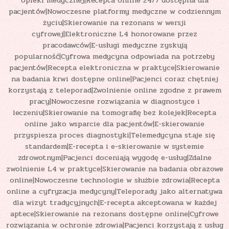
opieki medycznej|Recepta online 24/7 dostępna dla
pacjentów|Nowoczesne platformy medyczne w codziennym
życiu|Skierowanie na rezonans w wersji
cyfrowej|Elektroniczne L4 honorowane przez
pracodawców|E-usługi medyczne zyskują
popularność|Cyfrowa medycyna odpowiada na potrzeby
pacjentów|Recepta elektroniczna w praktyce|Skierowanie
na badania krwi dostępne online|Pacjenci coraz chętniej
korzystają z teleporad|Zwolnienie online zgodne z prawem
pracy|Nowoczesne rozwiązania w diagnostyce i
leczeniu|Skierowanie na tomografię bez kolejek|Recepta
online jako wsparcie dla pacjentów|E-skierowanie
przyspiesza proces diagnostyki|Telemedycyna staje się
standardem|E-recepta i e-skierowanie w systemie
zdrowotnym|Pacjenci doceniają wygodę e-usług|Zdalne
zwolnienie L4 w praktyce|Skierowanie na badania obrazowe
online|Nowoczesne technologie w służbie zdrowia|Recepta
online a cyfryzacja medycyny|Teleporady jako alternatywa
dla wizyt tradycyjnych|E-recepta akceptowana w każdej
aptece|Skierowanie na rezonans dostępne online|Cyfrowe
rozwiązania w ochronie zdrowia|Pacjenci korzystają z usług