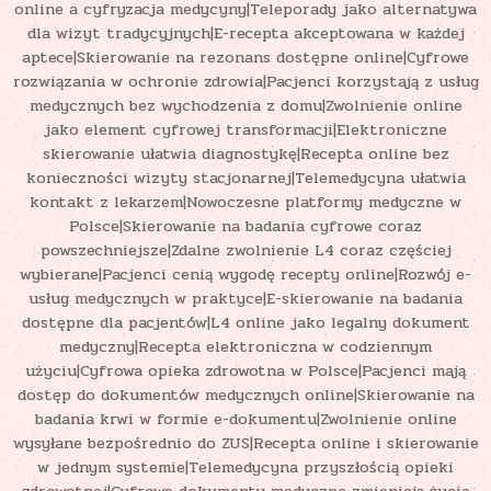
online a cyfryzacja medycyny|Teleporady jako alternatywa
dla wizyt tradycyjnych|E-recepta akceptowana w każdej
aptece|Skierowanie na rezonans dostępne online|Cyfrowe
rozwiązania w ochronie zdrowia|Pacjenci korzystają z usług
medycznych bez wychodzenia z domu|Zwolnienie online
jako element cyfrowej transformacji|Elektroniczne
skierowanie ułatwia diagnostykę|Recepta online bez
konieczności wizyty stacjonarnej|Telemedycyna ułatwia
kontakt z lekarzem|Nowoczesne platformy medyczne w
Polsce|Skierowanie na badania cyfrowe coraz
powszechniejsze|Zdalne zwolnienie L4 coraz częściej
wybierane|Pacjenci cenią wygodę recepty online|Rozwój e-
usług medycznych w praktyce|E-skierowanie na badania
dostępne dla pacjentów|L4 online jako legalny dokument
medyczny|Recepta elektroniczna w codziennym
użyciu|Cyfrowa opieka zdrowotna w Polsce|Pacjenci mają
dostęp do dokumentów medycznych online|Skierowanie na
badania krwi w formie e-dokumentu|Zwolnienie online
wysyłane bezpośrednio do ZUS|Recepta online i skierowanie
w jednym systemie|Telemedycyna przyszłością opieki