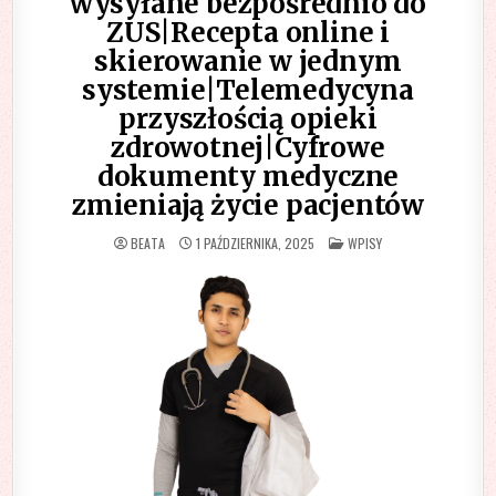
wysyłane bezpośrednio do
ZUS|Recepta online i
skierowanie w jednym
systemie|Telemedycyna
przyszłością opieki
zdrowotnej|Cyfrowe
dokumenty medyczne
zmieniają życie pacjentów
POSTED
BEATA
1 PAŹDZIERNIKA, 2025
WPISY
IN