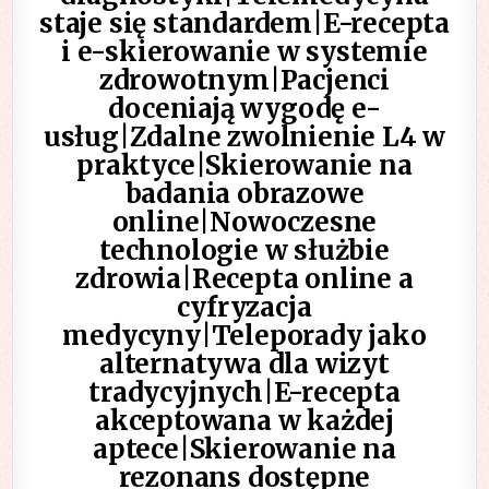
staje się standardem|E-recepta
i e-skierowanie w systemie
zdrowotnym|Pacjenci
doceniają wygodę e-
usług|Zdalne zwolnienie L4 w
praktyce|Skierowanie na
badania obrazowe
online|Nowoczesne
technologie w służbie
zdrowia|Recepta online a
cyfryzacja
medycyny|Teleporady jako
alternatywa dla wizyt
tradycyjnych|E-recepta
akceptowana w każdej
aptece|Skierowanie na
rezonans dostępne