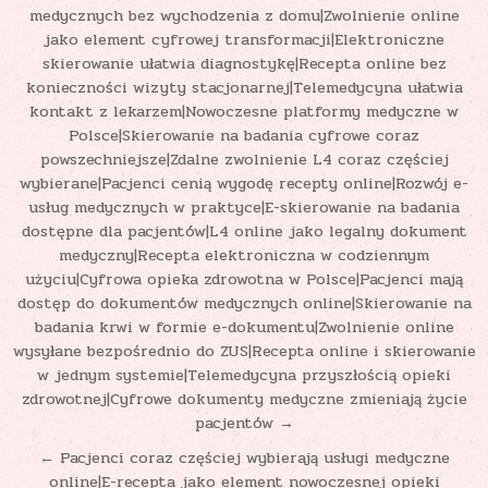
medycznych bez wychodzenia z domu|Zwolnienie online
jako element cyfrowej transformacji|Elektroniczne
skierowanie ułatwia diagnostykę|Recepta online bez
konieczności wizyty stacjonarnej|Telemedycyna ułatwia
kontakt z lekarzem|Nowoczesne platformy medyczne w
Polsce|Skierowanie na badania cyfrowe coraz
powszechniejsze|Zdalne zwolnienie L4 coraz częściej
wybierane|Pacjenci cenią wygodę recepty online|Rozwój e-
usług medycznych w praktyce|E-skierowanie na badania
dostępne dla pacjentów|L4 online jako legalny dokument
medyczny|Recepta elektroniczna w codziennym
użyciu|Cyfrowa opieka zdrowotna w Polsce|Pacjenci mają
dostęp do dokumentów medycznych online|Skierowanie na
badania krwi w formie e-dokumentu|Zwolnienie online
wysyłane bezpośrednio do ZUS|Recepta online i skierowanie
w jednym systemie|Telemedycyna przyszłością opieki
zdrowotnej|Cyfrowe dokumenty medyczne zmieniają życie
pacjentów →
← Pacjenci coraz częściej wybierają usługi medyczne
online|E-recepta jako element nowoczesnej opieki