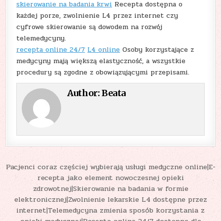
skierowanie na badania krwi
Recepta dostępna o
każdej porze, zwolnienie L4 przez internet czy
cyfrowe skierowanie są dowodem na rozwój
telemedycyny.
recepta online 24/7
L4 online
Osoby korzystające z
medycyny mają większą elastyczność, a wszystkie
procedury są zgodne z obowiązującymi przepisami.
Author:
Beata
Nawigacja
Pacjenci coraz częściej wybierają usługi medyczne online|E-
recepta jako element nowoczesnej opieki
wpisu
zdrowotnej|Skierowanie na badania w formie
elektronicznej|Zwolnienie lekarskie L4 dostępne przez
internet|Telemedycyna zmienia sposób korzystania z