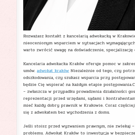
Rozważasz kontakt z kancelarią adwokacką w Krakowi
nieocenionym wsparciem w sytuacjach wymagających z
warto zwrócić uwagę na doświadczenie, specjalizację 
Kancelaria adwokacka Kraków oferuje pomoc w zakres
umów.
adwokat kraków
Niezależnie od tego, czy potr
odszkodowania, czy szukasz wsparcia przy postępowa
będzie Cię wspierać na każdym etapie postępowania.C
– zwłaszcza w przypadku prowadzenia działalności gos
reprezentacji przed urzędami, sądami i kontrahentam
mieć każdy dobry prawnik w Krakowie. Coraz częście
się z adwokatem bez wychodzenia z domu.
Jeśli stoisz przed wyzwaniem prawnym, nie zwlekaj 
problemu. Adwokat Kraków to inwestycja w bezpiecze