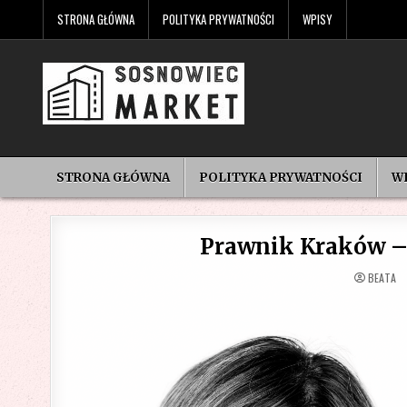
Skip
STRONA GŁÓWNA
POLITYKA PRYWATNOŚCI
WPISY
to
content
STRONA GŁÓWNA
POLITYKA PRYWATNOŚCI
W
Prawnik Kraków –
BEATA