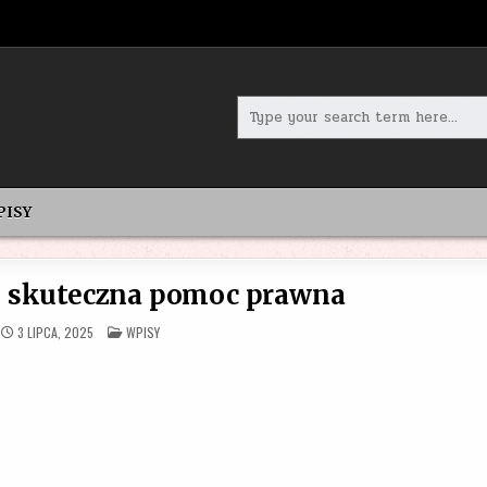
Search
for:
PISY
 skuteczna pomoc prawna
POSTED
3 LIPCA, 2025
WPISY
IN