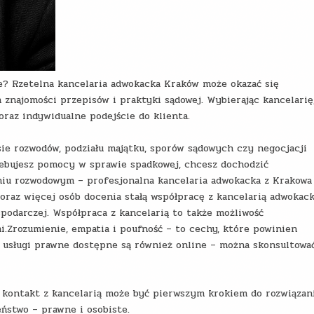
e? Rzetelna kancelaria adwokacka Kraków może okazać się
najomości przepisów i praktyki sądowej. Wybierając kancelarię
oraz indywidualne podejście do klienta.
ie rozwodów, podziału majątku, sporów sądowych czy negocjacji
zebujesz pomocy w sprawie spadkowej, chcesz dochodzić
niu rozwodowym – profesjonalna kancelaria adwokacka z Krakowa
oraz więcej osób docenia stałą współpracę z kancelarią adwokac
podarczej. Współpraca z kancelarią to także możliwość
i.Zrozumienie, empatia i poufność – to cechy, które powinien
j usługi prawne dostępne są również online – można skonsultowa
– kontakt z kancelarią może być pierwszym krokiem do rozwiązan
ństwo – prawne i osobiste.