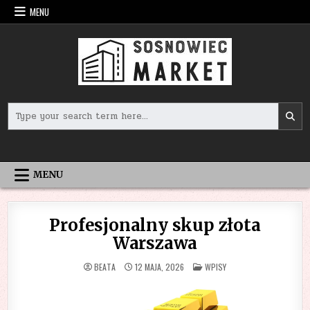
Skip
MENU
to
content
Search
for:
MENU
Profesjonalny skup złota
Warszawa
POSTED
BEATA
12 MAJA, 2026
WPISY
IN