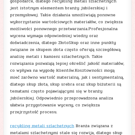
gospodarce, dlatego recykling metali szlachetnych
jest istotnym elementem branży jubilerskiej i
przemysłowej. Takie działania umożliwiają ponowne
wykorzystanie wartościowych materiałów, co zwiększa
możliwości ponownego przetwarzania.Profesjonalna
wycena wymaga odpowiedniej wiedzy oraz
doświadczenia, dlatego ZłotoSkup oraz inne punkty
związane ze skupem złota często oferują szczegółową
analizę metali i kamieni szlachetnych. Takie
rozwiązania pozwalają lepiej określić jakość materiałów,
co wpływa na wygodę klientów.Kosztowności mogą
mieć zarówno wartość materialną, jak i sentymentalną,
dlatego skup złota, skup srebra oraz skup biżuterii są
tematami często pojawiającymi się w branży
jubilerskiej. Odpowiednio przeprowadzona analiza
ułatwia przygotowanie wyceny, co zwiększa
przejrzystość procesu.
recykling metali szlachetnych
Branża związana z
metalami szlachetnymi stale się rozwija, dlatego skup