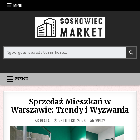
Skip
MENU
to
content
Search
for:
MENU
Sprzedaż Mieszkań w
Warszawie: Trendy i Wyzwania
POSTED
BEATA
25 LUTEGO, 2024
WPISY
IN