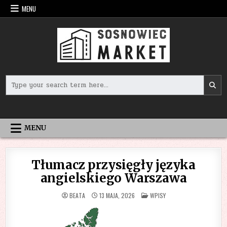
Skip
MENU
to
content
Search
for:
MENU
Tłumacz przysięgły języka
angielskiego Warszawa
POSTED
BEATA
13 MAJA, 2026
WPISY
IN