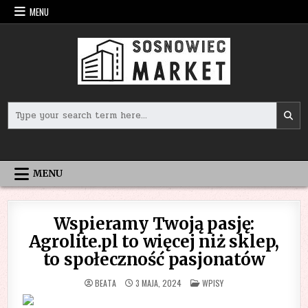
Skip
MENU
to
content
Search
for:
MENU
Wspieramy Twoją pasję:
Agrolite.pl to więcej niż sklep,
to społeczność pasjonatów
POSTED
BEATA
3 MAJA, 2024
WPISY
IN