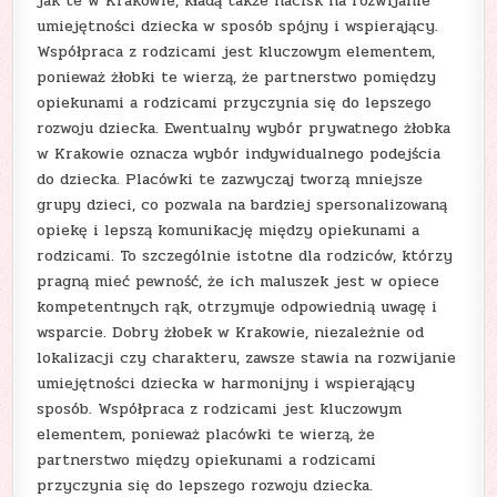
jak te w Krakowie, kładą także nacisk na rozwijanie
umiejętności dziecka w sposób spójny i wspierający.
Współpraca z rodzicami jest kluczowym elementem,
ponieważ żłobki te wierzą, że partnerstwo pomiędzy
opiekunami a rodzicami przyczynia się do lepszego
rozwoju dziecka. Ewentualny wybór prywatnego żłobka
w Krakowie oznacza wybór indywidualnego podejścia
do dziecka. Placówki te zazwyczaj tworzą mniejsze
grupy dzieci, co pozwala na bardziej spersonalizowaną
opiekę i lepszą komunikację między opiekunami a
rodzicami. To szczególnie istotne dla rodziców, którzy
pragną mieć pewność, że ich maluszek jest w opiece
kompetentnych rąk, otrzymuje odpowiednią uwagę i
wsparcie. Dobry żłobek w Krakowie, niezależnie od
lokalizacji czy charakteru, zawsze stawia na rozwijanie
umiejętności dziecka w harmonijny i wspierający
sposób. Współpraca z rodzicami jest kluczowym
elementem, ponieważ placówki te wierzą, że
partnerstwo między opiekunami a rodzicami
przyczynia się do lepszego rozwoju dziecka.