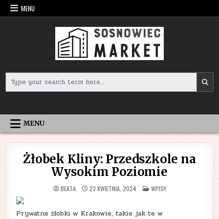
Skip
MENU
to
content
Search
for:
MENU
Żłobek Kliny: Przedszkole na
Wysokim Poziomie
POSTED
BEATA
23 KWIETNIA, 2024
WPISY
IN
Prywatne żłobki w Krakowie, takie jak te w