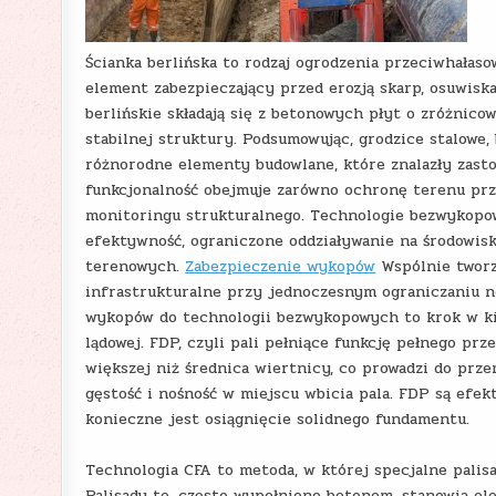
Ścianka berlińska to rodzaj ogrodzenia przeciwhałas
element zabezpieczający przed erozją skarp, osuwis
berlińskie składają się z betonowych płyt o zróżnicow
stabilnej struktury. Podsumowując, grodzice stalowe, 
różnorodne elementy budowlane, które znalazły zasto
funkcjonalność obejmuje zarówno ochronę terenu prze
monitoringu strukturalnego. Technologie bezwykopow
efektywność, ograniczone oddziaływanie na środowis
terenowych.
Zabezpieczenie wykopów
Wspólnie tworz
infrastrukturalne przy jednoczesnym ograniczaniu n
wykopów do technologii bezwykopowych to krok w ki
lądowej. FDP, czyli pali pełniące funkcję pełnego prz
większej niż średnica wiertnicy, co prowadzi do prz
gęstość i nośność w miejscu wbicia pala. FDP są efek
konieczne jest osiągnięcie solidnego fundamentu.
Technologia CFA to metoda, w której specjalne pali
Palisady te, często wypełnione betonem, stanowią el