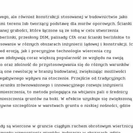
owego, ale również konstrukcji stosowanej w budownictwie jako
kami terenu lub tworzący podstawę dla murów oporowych. Ścianki
anej grubości, które łączone są ze sobą w celu utworzenia
berlinki, przesłony DSM, palisady CFA oraz ścianki berlińskie to
sowanie w różnych obszarach inżynierii lądowej i konstrukcji. I
d erozją, jak i precyzyjne technologie wiercenia czy
e zdobywają coraz większą popularność ze względu na swoją
ko oraz zdolność do przystosowywania się do różnych warunków
ą one rewolucję w branży budowlanej, zwiększając możliwości
egatywnego wpływu na otoczenie. Przejście od tradycyjnych
erunku zrównoważonego i innowacyjnego rozwoju inżynierii
emieszczenia, to metoda polegająca na wbijaniu pali o średnicy
emieszczenia gruntów na boki. W efekcie uzyskuje się zwiększoną
tywne szczególnie w warstwach gruntu o niskiej nośności, gdzie
sady są wiercone w gruncie ciągłym ruchem obrotowym wiertnicy
ementy wzmocnienia gruntów, zwłaszcza w obszarach, gdzie