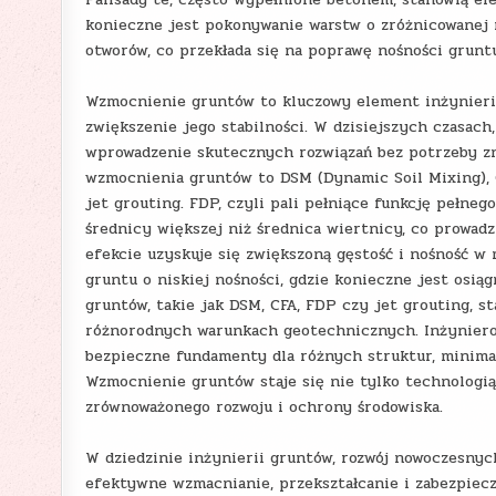
konieczne jest pokonywanie warstw o zróżnicowanej 
otworów, co przekłada się na poprawę nośności grunt
Wzmocnienie gruntów to kluczowy element inżynierii
zwiększenie jego stabilności. W dzisiejszych czasac
wprowadzenie skutecznych rozwiązań bez potrzeby z
wzmocnienia gruntów to DSM (Dynamic Soil Mixing), C
jet grouting. FDP, czyli pali pełniące funkcję pełneg
średnicy większej niż średnica wiertnicy, co prowad
efekcie uzyskuje się zwiększoną gęstość i nośność w
gruntu o niskiej nośności, gdzie konieczne jest osi
gruntów, takie jak DSM, CFA, FDP czy jet grouting, 
różnorodnych warunkach geotechnicznych. Inżynierowi
bezpieczne fundamenty dla różnych struktur, minimal
Wzmocnienie gruntów staje się nie tylko technologi
zrównoważonego rozwoju i ochrony środowiska.
W dziedzinie inżynierii gruntów, rozwój nowoczesny
efektywne wzmacnianie, przekształcanie i zabezpiec