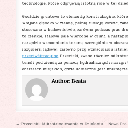
technologie, które odgrywają istotną rolę w tej dzied
Gwoździe gruntowe to elementy konstrukcyjne, które 
Wbijane głęboko w ziemię, pełnią funkcję kotwic, zab
stosowane w budownictwie, zarówno podczas prac dro
to cienkie, stalowe pale wiercone w grunt, a nastę
narzędzie wzmocnienia terenu, szczególnie w obszara
inżynierii lądowej, zarówno przy wzmacnianiu istnie
przeciwfiltracyjne
Przeciski, zwane również mikrotun
tuneli pod ziemią za pomocą hydraulicznych maszyn t
obszarach miejskich, gdzie konieczne jest uniknięci
Author:
Beata
Nawigacja
← Przeciski: Mikrotunelowanie w Działaniu – Nowa Era