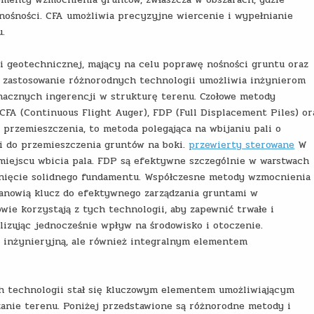
nośności. CFA umożliwia precyzyjne wiercenie i wypełnianie
u.
 geotechnicznej, mający na celu poprawę nośności gruntu oraz
h, zastosowanie różnorodnych technologii umożliwia inżynierom
nacznych ingerencji w strukturę terenu. Czołowe metody
FA (Continuous Flight Auger), FDP (Full Displacement Piles) or
o przemieszczenia, to metoda polegająca na wbijaniu pali o
zi do przemieszczenia gruntów na boki.
przewierty sterowane
W
 miejscu wbicia pala. FDP są efektywne szczególnie w warstwach
ągnięcie solidnego fundamentu. Współczesne metody wzmocnienia
stanowią klucz do efektywnego zarządzania gruntami w
e korzystają z tych technologii, aby zapewnić trwałe i
izując jednocześnie wpływ na środowisko i otoczenie.
ą inżynieryjną, ale również integralnym elementem
ch technologii stał się kluczowym elementem umożliwiającym
zanie terenu. Poniżej przedstawione są różnorodne metody i