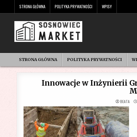
Skip
STRONA GŁÓWNA
POLITYKA PRYWATNOŚCI
WPISY
to
content
STRONA GŁÓWNA
POLITYKA PRYWATNOŚCI
W
Innowacje w Inżynierii 
M
BEATA