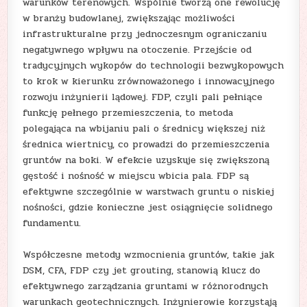
warunków terenowych. Wspólnie tworzą one rewolucję
w branży budowlanej, zwiększając możliwości
infrastrukturalne przy jednoczesnym ograniczaniu
negatywnego wpływu na otoczenie. Przejście od
tradycyjnych wykopów do technologii bezwykopowych
to krok w kierunku zrównoważonego i innowacyjnego
rozwoju inżynierii lądowej. FDP, czyli pali pełniące
funkcję pełnego przemieszczenia, to metoda
polegająca na wbijaniu pali o średnicy większej niż
średnica wiertnicy, co prowadzi do przemieszczenia
gruntów na boki. W efekcie uzyskuje się zwiększoną
gęstość i nośność w miejscu wbicia pala. FDP są
efektywne szczególnie w warstwach gruntu o niskiej
nośności, gdzie konieczne jest osiągnięcie solidnego
fundamentu.
Współczesne metody wzmocnienia gruntów, takie jak
DSM, CFA, FDP czy jet grouting, stanowią klucz do
efektywnego zarządzania gruntami w różnorodnych
warunkach geotechnicznych. Inżynierowie korzystają