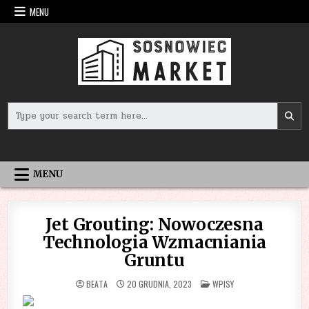
Skip
MENU
to
content
Search
for:
MENU
Jet Grouting: Nowoczesna
Technologia Wzmacniania
Gruntu
POSTED
BEATA
20 GRUDNIA, 2023
WPISY
IN