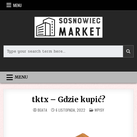
Skip
MENU
to
content
Search
for:
MENU
tktx – Gdzie kupić?
POSTED
BEATA
6 LISTOPADA, 2022
WPISY
IN