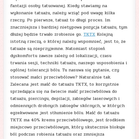
fantazji osoby tatuowanej. Kiedy stawiamy na
wykonanie tatuażu, należy wziąć pod uwagę kilka
rzeczy. Po pierwsze, tatuaż to długi proces. Im
znaczniejsza i bardziej nietypowa pozycja tatuażu, tym
dłużej będzie trwało zrobienie go.
TKTX
Kolejną
istotną rzeczą, o której należy wspomnieć, jest to, że
tatuaże są nieprzyjemne. Natomiast stopień
dyskomfortu zawsze zależy od lokalizacji, czasu
trwania sesji, techniki tatuażu, naszego usposobienia i
ogólnej tolerancji bólu. Tu nasuwa się pytanie, czy
stosować maści przeciwbólowe? Naturalnie tak.
Zalecana jest maść do tatuażu TKTX, to korzystnie
sprzedająca się na świecie maść przeciwbólowa do
tatuażu, piercingu, depilacji, zabiegów laserowych i
odmiennych drobnych zabiegów skórnych, w których
egzekwowane jest stłumienie bólu. Maść do tatuażu
TKTX ma 40% kremu przeciwbólowego, jest środkiem
miejscowo przeciwbólowym, który skutecznie blokuje
ból podczas robienia tatuażu oraz zmniejsza